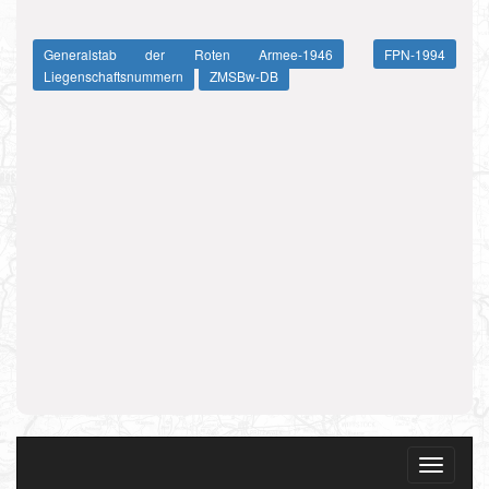
Generalstab der Roten Armee-1946
FPN-1994
Liegenschaftsnummern
ZMSBw-DB