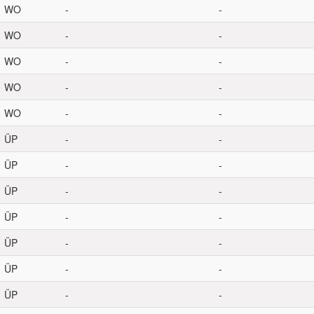
WO
-
-
WO
-
-
WO
-
-
WO
-
-
WO
-
-
ÜP
-
-
ÜP
-
-
ÜP
-
-
ÜP
-
-
ÜP
-
-
ÜP
-
-
ÜP
-
-