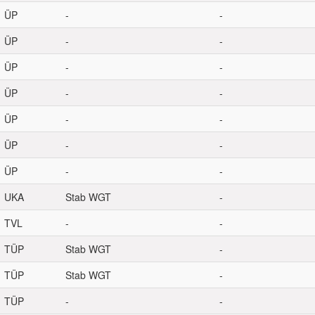
ÜP
-
-
ÜP
-
-
ÜP
-
-
ÜP
-
-
ÜP
-
-
ÜP
-
-
ÜP
-
-
UKA
Stab WGT
-
TVL
-
-
TÜP
Stab WGT
-
TÜP
Stab WGT
-
TÜP
-
-