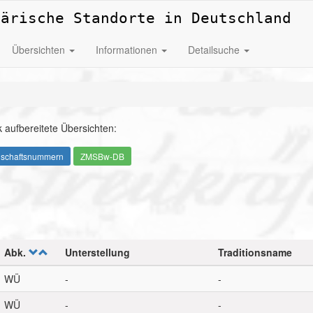
tärische Standorte in Deutschland
Übersichten
Informationen
Detailsuche
 aufbereitete Übersichten:
nschaftsnummern
ZMSBw-DB
Abk.
Unterstellung
Traditionsname
WÜ
-
-
WÜ
-
-