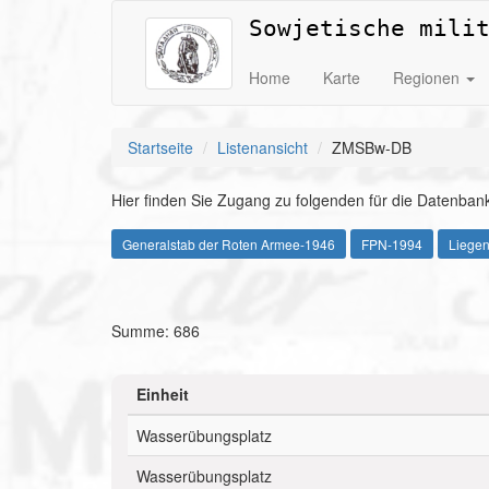
Sowjetische mili
Home
Karte
Regionen
Startseite
Listenansicht
ZMSBw-DB
Hier finden Sie Zugang zu folgenden für die Datenbank
Generalstab der Roten Armee-1946
FPN-1994
Liege
Summe: 686
Einheit
Wasserübungsplatz
Wasserübungsplatz