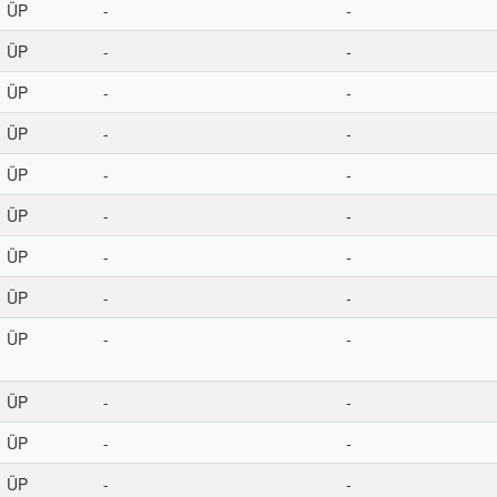
ÜP
-
-
ÜP
-
-
ÜP
-
-
ÜP
-
-
ÜP
-
-
ÜP
-
-
ÜP
-
-
ÜP
-
-
ÜP
-
-
ÜP
-
-
ÜP
-
-
ÜP
-
-