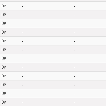
ÜP
-
-
ÜP
-
-
ÜP
-
-
ÜP
-
-
ÜP
-
-
ÜP
-
-
ÜP
-
-
ÜP
-
-
ÜP
-
-
ÜP
-
-
ÜP
-
-
ÜP
-
-