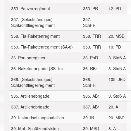
353. Panzerregiment
353. PR
12. PD
357. (Selbstständiges)
357.
-
Schlachtfliegerregiment
SchFR
358. Fla-Raketenregiment
358. FRR
20. MSD
359. Fla-Raketenregiment (SA-8)
359. FRR
10. PD
36. Pontonregiment
36. PoR
3. Stoß A
36. Raketenbrigade (SS-1c)
36. RBr
3. Stoß A
368. (Selbstständiges)
368.
105. JBD
Schlachtfliegerregiment
SchFR
385. Artilleriebrigade
385. ABr
3. Stoß A
387. Artilleriebrigade
387. ABr
20. A
39. Instandsetzungsbataillon
39. IB
20. MSD
39. Mot.-Schützendivision
39. MSD
8. A