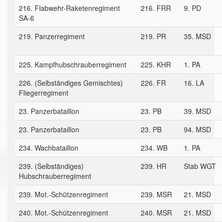
216. Flabwehr-Raketenregiment
216. FRR
9. PD
SA-6
219. Panzerregiment
219. PR
35. MSD
225. Kampfhubschrauberregiment
225. KHR
1. PA
226. (Selbständiges Gemischtes)
226. FR
16. LA
Fliegerregiment
23. Panzerbataillon
23. PB
39. MSD
23. Panzerbataillon
23. PB
94. MSD
234. Wachbataillon
234. WB
1. PA
239. (Selbständiges)
239. HR
Stab WGT
Hubschrauberregiment
239. Mot.-Schützenregiment
239. MSR
21. MSD
240. Mot.-Schützenregiment
240. MSR
21. MSD