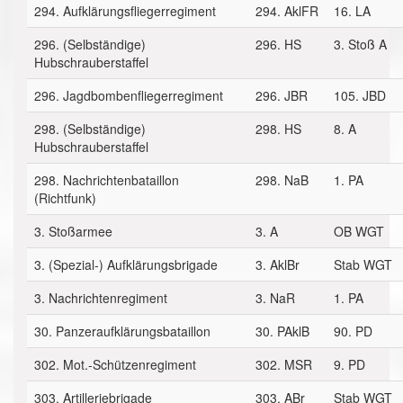
294. Aufklärungsfliegerregiment
294. AklFR
16. LA
296. (Selbständige)
296. HS
3. Stoß A
Hubschrauberstaffel
296. Jagdbombenfliegerregiment
296. JBR
105. JBD
298. (Selbständige)
298. HS
8. A
Hubschrauberstaffel
298. Nachrichtenbataillon
298. NaB
1. PA
(Richtfunk)
3. Stoßarmee
3. A
OB WGT
3. (Spezial-) Aufklärungsbrigade
3. AklBr
Stab WGT
3. Nachrichtenregiment
3. NaR
1. PA
30. Panzeraufklärungsbataillon
30. PAklB
90. PD
302. Mot.-Schützenregiment
302. MSR
9. PD
303. Artilleriebrigade
303. ABr
Stab WGT