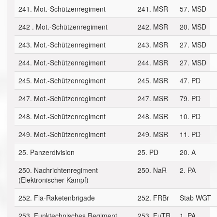
241. Mot.-Schützenregiment
241. MSR
57. MSD
242 . Mot.-Schützenregiment
242. MSR
20. MSD
243. Mot.-Schützenregiment
243. MSR
27. MSD
244. Mot.-Schützenregiment
244. MSR
27. MSD
245. Mot.-Schützenregiment
245. MSR
47. PD
247. Mot.-Schützenregiment
247. MSR
79. PD
248. Mot.-Schützenregiment
248. MSR
10. PD
249. Mot.-Schützenregiment
249. MSR
11. PD
25. Panzerdivision
25. PD
20. A
250. Nachrichtenregiment
250. NaR
2. PA
(Elektronischer Kampf)
252. Fla-Raketenbrigade
252. FRBr
Stab WGT
253. Funktechnisches Regiment
253. FuTR
1. PA