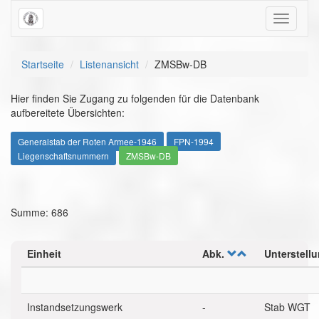
Toggle
navigati
Startseite
Listenansicht
ZMSBw-DB
Hier finden Sie Zugang zu folgenden für die Datenbank
aufbereitete Übersichten:
Generalstab der Roten Armee-1946
FPN-1994
Liegenschaftsnummern
ZMSBw-DB
Summe: 686
Einheit
Abk.
Unterstell
Instandsetzungswerk
-
Stab WGT