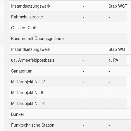
Instandsetzungswerk
-
Stab WGT
Fahrschulstrecke
-
-
Offiziers-Club
-
-
Kaserne mit Übungsgelände
-
-
Instandsetzungswerk
-
Stab WGT
81. Armeefeldpostbasis
-
1. PA
Sanatorium
-
-
Militärobjekt Nr. 12
-
-
Militärobjekt Nr. 9
-
-
Militärobjekt Nr. 10
-
-
Bunker
-
-
Funktechnische Station
-
-