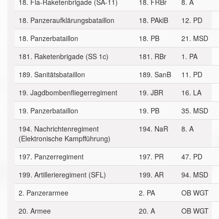
18. Fla-Raketenbrigade (SA-11)
18. FRBr
8. A
18. Panzeraufklärungsbataillon
18. PAklB
12. PD
18. Panzerbataillon
18. PB
21. MSD
181. Raketenbrigade (SS 1c)
181. RBr
1. PA
189. Sanitätsbataillon
189. SanB
11. PD
19. Jagdbombenfliegerregiment
19. JBR
16. LA
19. Panzerbataillon
19. PB
35. MSD
194. Nachrichtenregiment
194. NaR
8. A
(Elektronische Kampfführung)
197. Panzerregiment
197. PR
47. PD
199. Artillerieregiment (SFL)
199. AR
94. MSD
2. Panzerarmee
2. PA
OB WGT
20. Armee
20. A
OB WGT