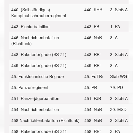
440. (Selbständiges)
440. KHR
3. Stoß A
Kampfhubschrauberregiment
443. Pionierbataillon
443. PB
1. PA
446. Nachrichtenbataillon
446. NaB
8. A
(Richtfunk)
448. Raketenbrigade (SS-21)
448. RBr
3. Stoß A
449. Raketenbrigade (SS-21)
449. RBr
8. A
45. Funktechnische Brigade
45. FuTBr
Stab WGT
45. Panzerregiment
45. PR
79. PD
451. Panzerjägerbataillon
451. PJB
3. Stoß A
454. Nachrichtenbataillon
454. NaB
20. MSD
458.Nachrichtenbataillon (Richtfunk)
458. NaB
3. Stoß A
458. Raketenbrigade (SS-21)
458. RBr
2. PA