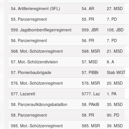
54. Artillerieregiment (SFL)
54. AR
27. MSD
55. Panzerregiment
55. PR
7. PD
559. Jagdbombenfliegerregiment
559. JBR
105. JBD
56. Panzerregiment
56. PR
7. PD
568. Mot.-Schützenregiment
568. MSR
21. MSD
57. Mot.-Schützendivision
57. MSD
8. A
57. Pionierbaubrigade
57. PiBBr
Stab WGT
576. Mot.-Schützenregiment
576. MSR
20. MSD
577. Lazarett
5777. Laz
1. PA
58. Panzeraufklärungsbataillon
58. PAklB
35. MSD
58. Panzerregiment
58. PR
90. PD
585. Mot.-Schützenregiment
585. MSR
39. MSD