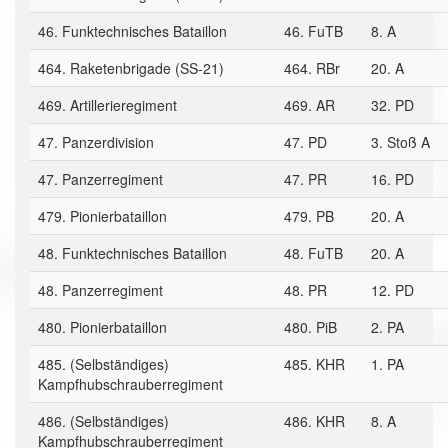
46. Funktechnisches Bataillon
46. FuTB
8. A
464. Raketenbrigade (SS-21)
464. RBr
20. A
469. Artillerieregiment
469. AR
32. PD
47. Panzerdivision
47. PD
3. Stoß A
47. Panzerregiment
47. PR
16. PD
479. Pionierbataillon
479. PB
20. A
48. Funktechnisches Bataillon
48. FuTB
20. A
48. Panzerregiment
48. PR
12. PD
480. Pionierbataillon
480. PiB
2. PA
485. (Selbständiges)
485. KHR
1. PA
Kampfhubschrauberregiment
486. (Selbständiges)
486. KHR
8. A
Kampfhubschrauberregiment