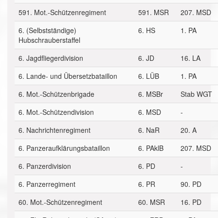
591. Mot.-Schützenregiment
591. MSR
207. MSD
6. (Selbstständige)
6. HS
1. PA
Hubschrauberstaffel
6. Jagdfliegerdivision
6. JD
16. LA
6. Lande- und Übersetzbataillon
6. LÜB
1. PA
6. Mot.-Schützenbrigade
6. MSBr
Stab WGT
6. Mot.-Schützendivision
6. MSD
-
6. Nachrichtenregiment
6. NaR
20. A
6. Panzeraufklärungsbataillon
6. PAklB
207. MSD
6. Panzerdivision
6. PD
-
6. Panzerregiment
6. PR
90. PD
60. Mot.-Schützenregiment
60. MSR
16. PD