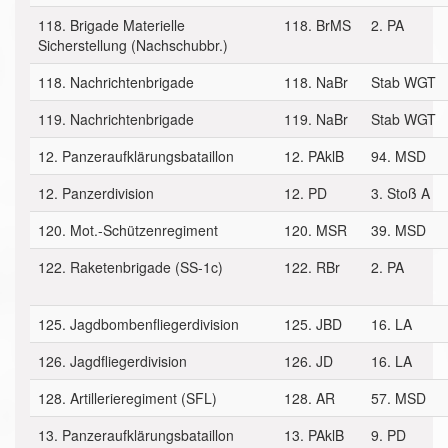
118. Brigade Materielle
118. BrMS
2. PA
Sicherstellung (Nachschubbr.)
118. Nachrichtenbrigade
118. NaBr
Stab WGT
119. Nachrichtenbrigade
119. NaBr
Stab WGT
12. Panzeraufklärungsbataillon
12. PAklB
94. MSD
12. Panzerdivision
12. PD
3. Stoß A
120. Mot.-Schützenregiment
120. MSR
39. MSD
122. Raketenbrigade (SS-1c)
122. RBr
2. PA
125. Jagdbombenfliegerdivision
125. JBD
16. LA
126. Jagdfliegerdivision
126. JD
16. LA
128. Artillerieregiment (SFL)
128. AR
57. MSD
13. Panzeraufklärungsbataillon
13. PAklB
9. PD