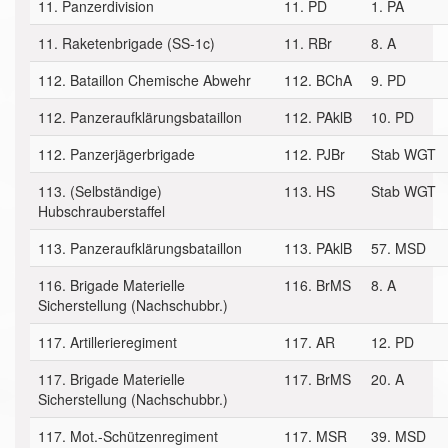
11. Panzerdivision
11. PD
1. PA
11. Raketenbrigade (SS-1c)
11. RBr
8. A
112. Bataillon Chemische Abwehr
112. BChA
9. PD
112. Panzeraufklärungsbataillon
112. PAklB
10. PD
112. Panzerjägerbrigade
112. PJBr
Stab WGT
113. (Selbständige)
113. HS
Stab WGT
Hubschrauberstaffel
113. Panzeraufklärungsbataillon
113. PAklB
57. MSD
116. Brigade Materielle
116. BrMS
8. A
Sicherstellung (Nachschubbr.)
117. Artillerieregiment
117. AR
12. PD
117. Brigade Materielle
117. BrMS
20. A
Sicherstellung (Nachschubbr.)
117. Mot.-Schützenregiment
117. MSR
39. MSD