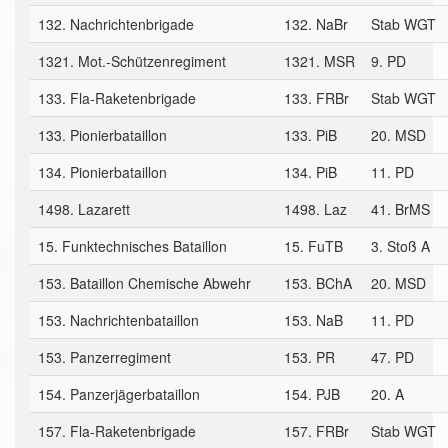
132. Nachrichtenbrigade
132. NaBr
Stab WGT
1321. Mot.-Schützenregiment
1321. MSR
9. PD
133. Fla-Raketenbrigade
133. FRBr
Stab WGT
133. Pionierbataillon
133. PiB
20. MSD
134. Pionierbataillon
134. PiB
11. PD
1498. Lazarett
1498. Laz
41. BrMS
15. Funktechnisches Bataillon
15. FuTB
3. Stoß A
153. Bataillon Chemische Abwehr
153. BChA
20. MSD
153. Nachrichtenbataillon
153. NaB
11. PD
153. Panzerregiment
153. PR
47. PD
154. Panzerjägerbataillon
154. PJB
20. A
157. Fla-Raketenbrigade
157. FRBr
Stab WGT