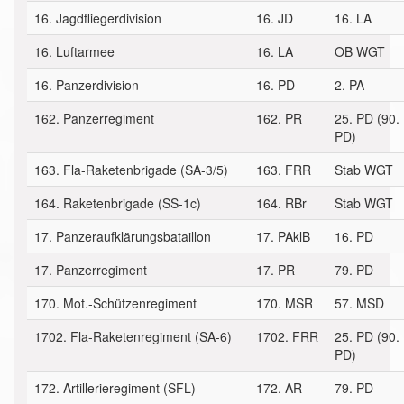
16. Jagdfliegerdivision
16. JD
16. LA
16. Luftarmee
16. LA
OB WGT
16. Panzerdivision
16. PD
2. PA
162. Panzerregiment
162. PR
25. PD (90.
PD)
163. Fla-Raketenbrigade (SA-3/5)
163. FRR
Stab WGT
164. Raketenbrigade (SS-1c)
164. RBr
Stab WGT
17. Panzeraufklärungsbataillon
17. PAklB
16. PD
17. Panzerregiment
17. PR
79. PD
170. Mot.-Schützenregiment
170. MSR
57. MSD
1702. Fla-Raketenregiment (SA-6)
1702. FRR
25. PD (90.
PD)
172. Artillerieregiment (SFL)
172. AR
79. PD