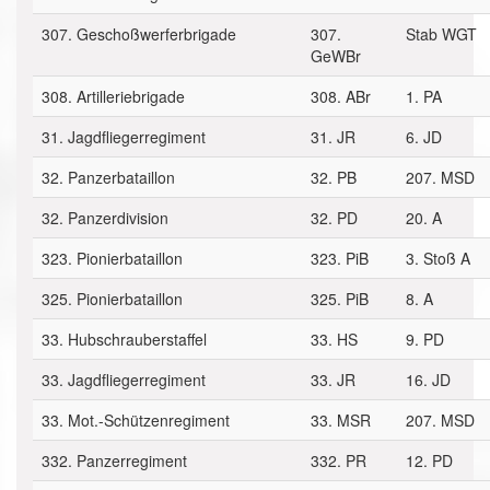
307. Geschoßwerferbrigade
307.
Stab WGT
GeWBr
308. Artilleriebrigade
308. ABr
1. PA
31. Jagdfliegerregiment
31. JR
6. JD
32. Panzerbataillon
32. PB
207. MSD
32. Panzerdivision
32. PD
20. A
323. Pionierbataillon
323. PiB
3. Stoß A
325. Pionierbataillon
325. PiB
8. A
33. Hubschrauberstaffel
33. HS
9. PD
33. Jagdfliegerregiment
33. JR
16. JD
33. Mot.-Schützenregiment
33. MSR
207. MSD
332. Panzerregiment
332. PR
12. PD