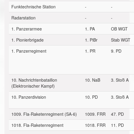
Funktechnische Station
-
-
Radarstation
-
-
1. Panzerarmee
1. PA
OB WGT
1. Pionierbrigade
1. PiBr
Stab WGT
1. Panzerregiment
1. PR
9. PD
10. Nachrichtenbataillon
10. NaB
3. Stoß A
(Elektronischer Kampf)
10. Panzerdivision
10. PD
3. Stoß A
1009. Fla-Raketenregiment (SA-6)
1009. FRR
47. PD
1018. Fla-Raketenregiment
1018. FRR
11. PD