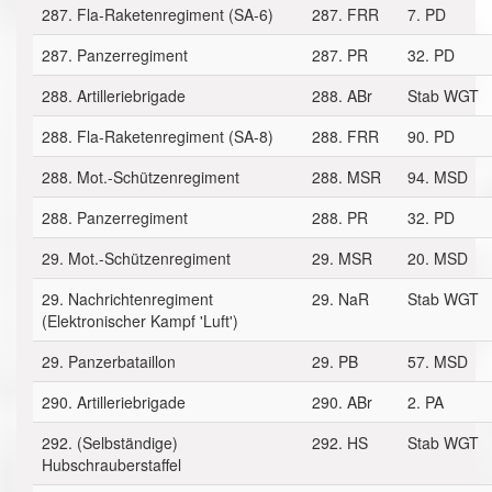
287. Fla-Raketenregiment (SA-6)
287. FRR
7. PD
287. Panzerregiment
287. PR
32. PD
288. Artilleriebrigade
288. ABr
Stab WGT
288. Fla-Raketenregiment (SA-8)
288. FRR
90. PD
288. Mot.-Schützenregiment
288. MSR
94. MSD
288. Panzerregiment
288. PR
32. PD
29. Mot.-Schützenregiment
29. MSR
20. MSD
29. Nachrichtenregiment
29. NaR
Stab WGT
(Elektronischer Kampf 'Luft')
29. Panzerbataillon
29. PB
57. MSD
290. Artilleriebrigade
290. ABr
2. PA
292. (Selbständige)
292. HS
Stab WGT
Hubschrauberstaffel