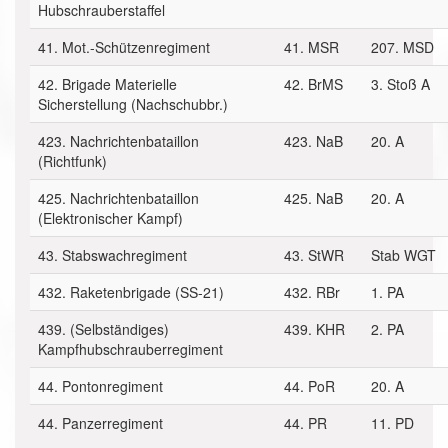
Hubschrauberstaffel
41. Mot.-Schützenregiment
41. MSR
207. MSD
42. Brigade Materielle
42. BrMS
3. Stoß A
Sicherstellung (Nachschubbr.)
423. Nachrichtenbataillon
423. NaB
20. A
(Richtfunk)
425. Nachrichtenbataillon
425. NaB
20. A
(Elektronischer Kampf)
43. Stabswachregiment
43. StWR
Stab WGT
432. Raketenbrigade (SS-21)
432. RBr
1. PA
439. (Selbständiges)
439. KHR
2. PA
Kampfhubschrauberregiment
44. Pontonregiment
44. PoR
20. A
44. Panzerregiment
44. PR
11. PD