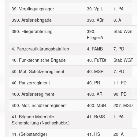
39. Verpflegungslager
39. VpfL
1. PA
390. Artilleriebrigade
390. ABr
8. A
390. Fliegerabteilung
390.
Stab WGT
FliegerA
4. Panzeraufklärungsbataillon
4. PAklB
7. PD
40. Funktechnische Brigade
40. FuTBr
Stab WGT
40. Mot.-Schützenregiment
40. MSR
7. PD
40. Panzerregiment
40. PR
11. PD
400. Artillerieregiment
400. AR
90. PD
400. Mot.-Schützenregiment
400. MSR
207. MSD
41. Brigade Materielle
41. BrMS
1. PA
Sicherstellung (Nachschubbr.)
41. (Selbständige)
41. HS
20. A