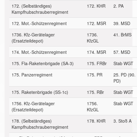
172. (Selbständiges)
172. KHR
2. PA
Kampfhubschrauberregiment
172. Mot.-Schützenregiment
172. MSR
39. MSD
1736. Kfz-Gerätelager
1736.
41. BrMS
(Ersatzteildepot)
KfzGL
174. Mot.-Schützenregiment
174. MSR
57. MSD
175. Fla-Raketenbrigade (SA-3)
175. FRBr
Stab WGT
175. Panzerregiment
175. PR
25. PD (90.
PD)
175. Raketenbrigade (SS-1c)
175. RBr
Stab WGT
1756. Kfz-Gerätelager
1756.
Stab WGT
(Ersatzteildepot)
KfzGL
178. (Selbständiges)
178. KHR
3. Stoß A
Kampfhubschrauberregiment