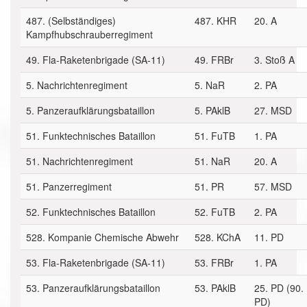
487. (Selbständiges)
487. KHR
20. A
Kampfhubschrauberregiment
49. Fla-Raketenbrigade (SA-11)
49. FRBr
3. Stoß A
5. Nachrichtenregiment
5. NaR
2. PA
5. Panzeraufklärungsbataillon
5. PAklB
27. MSD
51. Funktechnisches Bataillon
51. FuTB
1. PA
51. Nachrichtenregiment
51. NaR
20. A
51. Panzerregiment
51. PR
57. MSD
52. Funktechnisches Bataillon
52. FuTB
2. PA
528. Kompanie Chemische Abwehr
528. KChA
11. PD
53. Fla-Raketenbrigade (SA-11)
53. FRBr
1. PA
53. Panzeraufklärungsbataillon
53. PAklB
25. PD (90.
PD)