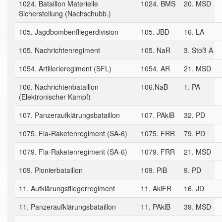
1024. Bataillon Materielle
1024. BMS
20. MSD
Sicherstellung (Nachschubb.)
105. Jagdbombenfliegerdivision
105. JBD
16. LA
105. Nachrichtenregiment
105. NaR
3. Stoß A
1054. Artillerieregiment (SFL)
1054. AR
21. MSD
106. Nachrichtenbataillon
106.NaB
1. PA
(Elektronischer Kampf)
107. Panzeraufklärungsbataillon
107. PAklB
32. PD
1075. Fla-Raketenregiment (SA-6)
1075. FRR
79. PD
1079. Fla-Raketenregiment (SA-6)
1079. FRR
21. MSD
109. Pionierbataillon
109. PiB
9. PD
11. Aufklärungsfliegerregiment
11. AklFR
16. JD
11. Panzeraufklärungsbataillon
11. PAklB
39. MSD