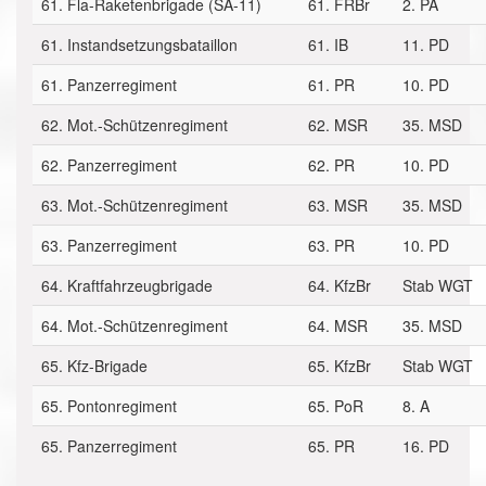
61. Fla-Raketenbrigade (SA-11)
61. FRBr
2. PA
61. Instandsetzungsbataillon
61. IB
11. PD
61. Panzerregiment
61. PR
10. PD
62. Mot.-Schützenregiment
62. MSR
35. MSD
62. Panzerregiment
62. PR
10. PD
63. Mot.-Schützenregiment
63. MSR
35. MSD
63. Panzerregiment
63. PR
10. PD
64. Kraftfahrzeugbrigade
64. KfzBr
Stab WGT
64. Mot.-Schützenregiment
64. MSR
35. MSD
65. Kfz-Brigade
65. KfzBr
Stab WGT
65. Pontonregiment
65. PoR
8. A
65. Panzerregiment
65. PR
16. PD