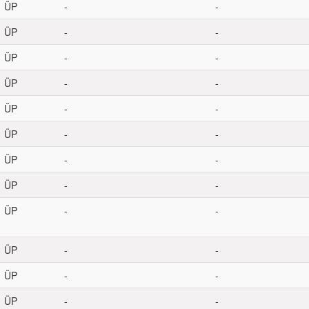
ÜP
-
-
ÜP
-
-
ÜP
-
-
ÜP
-
-
ÜP
-
-
ÜP
-
-
ÜP
-
-
ÜP
-
-
ÜP
-
-
ÜP
-
-
ÜP
-
-
ÜP
-
-