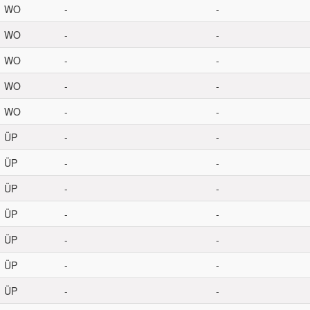
WO
-
-
WO
-
-
WO
-
-
WO
-
-
WO
-
-
ÜP
-
-
ÜP
-
-
ÜP
-
-
ÜP
-
-
ÜP
-
-
ÜP
-
-
ÜP
-
-