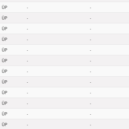
ÜP
-
-
ÜP
-
-
ÜP
-
-
ÜP
-
-
ÜP
-
-
ÜP
-
-
ÜP
-
-
ÜP
-
-
ÜP
-
-
ÜP
-
-
ÜP
-
-
ÜP
-
-