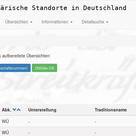
tärische Standorte in Deutschland
Übersichten
Informationen
Detailsuche
 aufbereitete Übersichten:
nschaftsnummern
ZMSBw-DB
Abk.
Unterstellung
Traditionsname
WÜ
-
-
WÜ
-
-