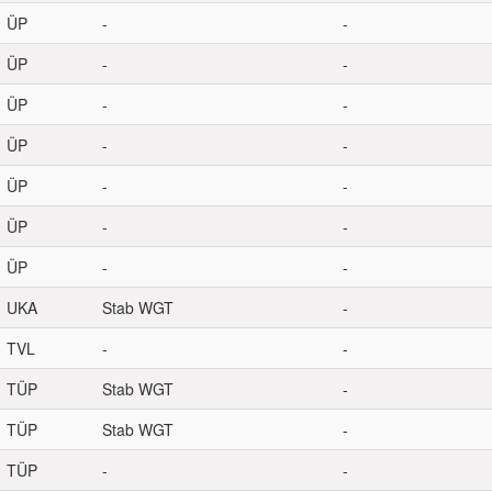
ÜP
-
-
ÜP
-
-
ÜP
-
-
ÜP
-
-
ÜP
-
-
ÜP
-
-
ÜP
-
-
UKA
Stab WGT
-
TVL
-
-
TÜP
Stab WGT
-
TÜP
Stab WGT
-
TÜP
-
-