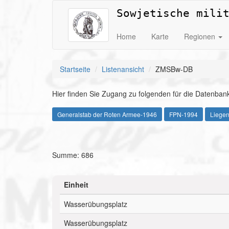
Sowjetische mili
Home
Karte
Regionen
Startseite
Listenansicht
ZMSBw-DB
Hier finden Sie Zugang zu folgenden für die Datenbank
Generalstab der Roten Armee-1946
FPN-1994
Liege
Summe: 686
Einheit
Wasserübungsplatz
Wasserübungsplatz