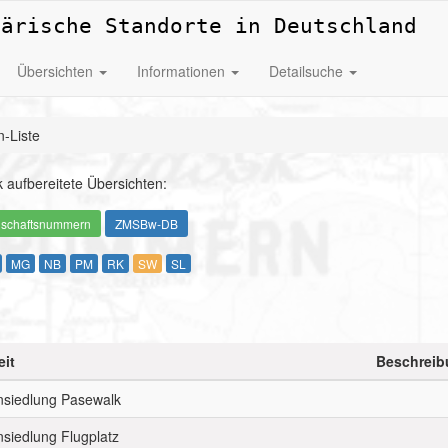
tärische Standorte in Deutschland
Übersichten
Informationen
Detailsuche
-Liste
 aufbereitete Übersichten:
nschaftsnummern
ZMSBw-DB
MG
NB
PM
RK
SW
SL
eit
Beschreib
siedlung Pasewalk
siedlung Flugplatz