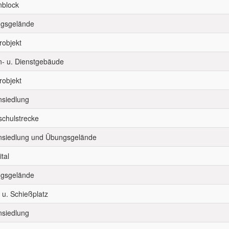
block
gsgelände
robjekt
- u. Dienstgebäude
robjekt
siedlung
schulstrecke
siedlung und Übungsgelände
tal
gsgelände
 u. Schießplatz
siedlung