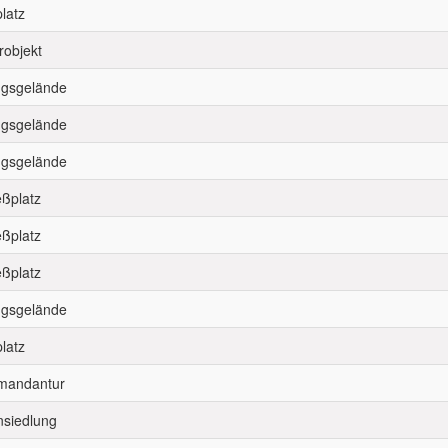
latz
robjekt
gsgelände
gsgelände
gsgelände
eßplatz
eßplatz
eßplatz
gsgelände
latz
andantur
siedlung