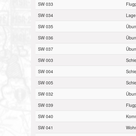
SW 033
Flugp
SW 034
Lage
SW 035
Übun
SW 036
Übun
SW 037
Übun
SW 003
Schi
SW 004
Schi
SW 005
Schi
SW 032
Übun
SW 039
Flugp
SW 040
Komm
SW 041
Wohn