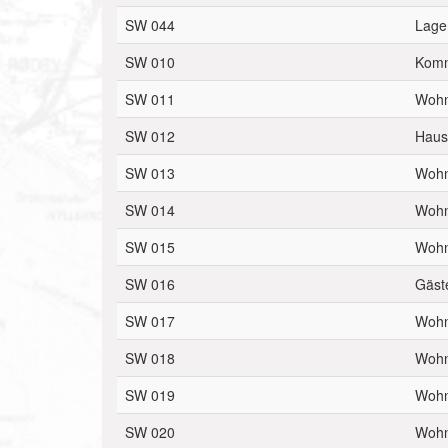
SW 044
Lage
SW 010
Komm
SW 011
Wohn
SW 012
Haus 
SW 013
Wohn
SW 014
Wohn
SW 015
Wohn
SW 016
Gäst
SW 017
Wohn
SW 018
Wohn
SW 019
Wohn
SW 020
Wohn