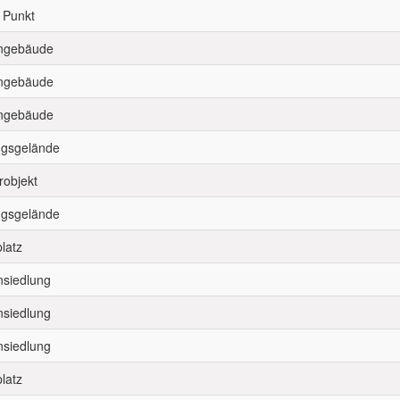
 Punkt
ngebäude
ngebäude
ngebäude
gsgelände
robjekt
gsgelände
latz
siedlung
siedlung
siedlung
latz