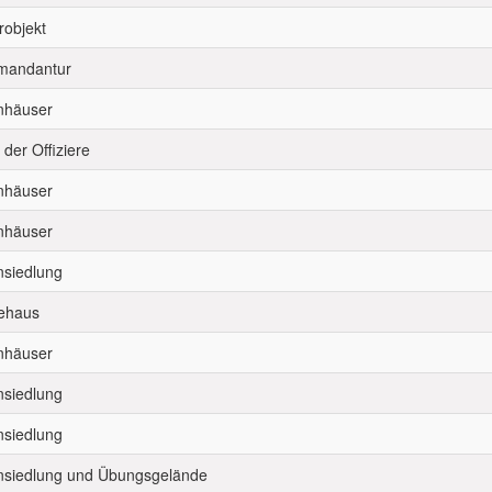
robjekt
andantur
häuser
der Offiziere
häuser
häuser
siedlung
ehaus
häuser
siedlung
siedlung
siedlung und Übungsgelände