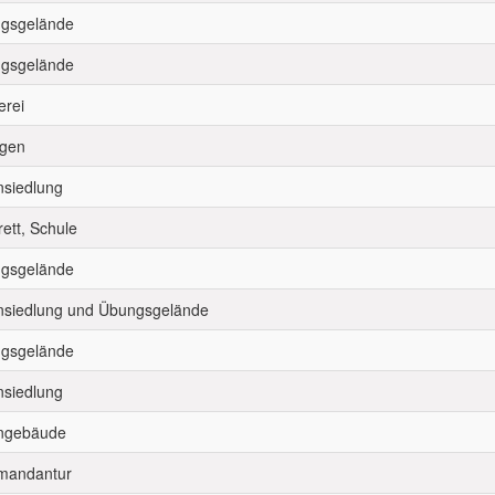
gsgelände
gsgelände
erei
gen
siedlung
ett, Schule
gsgelände
siedlung und Übungsgelände
gsgelände
siedlung
ngebäude
andantur