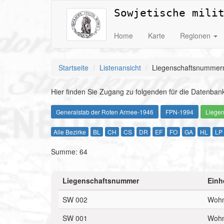
Sowjetische mili
Home
Karte
Regionen
Startseite
Listenansicht
Liegenschaftsnummern
Hier finden Sie Zugang zu folgenden für die Datenbank
Generalstab der Roten Armee-1946
FPN-1994
Liege
Alle Bezirke
BL
CH
CS
DR
EF
FO
GA
HL
LP
Summe: 64
Liegenschaftsnummer
Einh
SW 002
Wohn
SW 001
Wohn