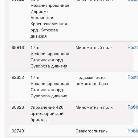
механизированная
Идрицко-
Берлинская
Краснознаменная
орд. Кутузова
дивизия
98916
17-я
Минометный полк
Rost
механизированная
Сталинская орд.
Суворова дивизия
92632
17-я
Подвижн. авто-
Rost
механизированная
ремонтная база
Сталинская орд.
Суворова дивизия
98928
Управление 420
Минометный полк
Roßl
артиллерийской
бригады
92749
Эвакогоспиталь
Roßl