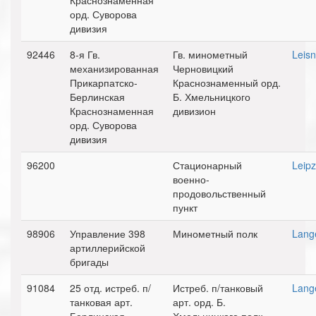
Краснознаменная
орд. Суворова
дивизия
92446
8-я Гв.
Гв. минометный
Leisn
механизированная
Черновицкий
Прикарпатско-
Краснознаменный орд.
Берлинская
Б. Хмельницкого
Краснознаменная
дивизион
орд. Суворова
дивизия
96200
Стационарный
Leipz
военно-
продовольственный
пункт
98906
Управление 398
Минометный полк
Lang
артиллерийской
бригады
91084
25 отд. истреб. п/
Истреб. п/танковый
Lang
танковая арт.
арт. орд. Б.