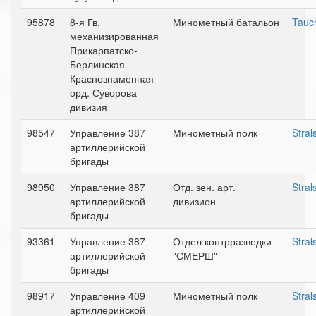
95878
8-я Гв.
Минометный батальон
Tauc
механизированная
Прикарпатско-
Берлинская
Краснознаменная
орд. Суворова
дивизия
98547
Управление 387
Минометный полк
Stral
артиллерийской
бригады
98950
Управление 387
Отд. зен. арт.
Stral
артиллерийской
дивизион
бригады
93361
Управление 387
Отдел контрразведки
Stral
артиллерийской
"СМЕРШ"
бригады
98917
Управление 409
Минометный полк
Stral
артиллерийской