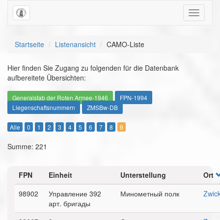
Toggle
navigati
Startseite
Listenansicht
CAMO-Liste
Hier finden Sie Zugang zu folgenden für die Datenbank
aufbereitete Übersichten:
Generalstab der Roten Armee-1946
FPN-1994
Liegenschaftsnummern
ZMSBw-DB
Alle
0
1
2
3
4
5
6
7
8
9
Summe: 221
FPN
Einheit
Unterstellung
Ort
98902
Управление 392
Минометный полк
Zwic
арт. бригады