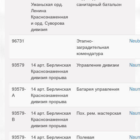
Уманьская орд.
санитарный батальон
Ленина
Краснознаменная
и орд. Суворова
дивизия
96731
Этапно-
Neub
заградительная
комендатура
93579
14 арт. Берлинская
Управление дивизии
Naum
Краснознаменная
дивизия прорыва
93579-
14 арт. Берлинская
Батарея управления
Naum
А
Краснознаменная
дивизия прорыва
93579-
14 арт. Берлинская
Пох. рем. мастерская
Naum
В
Краснознаменная
дивизия прорыва
93579-
14 арт. Берлинская
Полевая
Naum