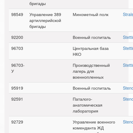
бригады
98549
Управление 389
Минометный полк
Stral
артиллерийской
бригады
92200
Военный госпиталь
Stett
96703
Центральная база
Stett
НКО
96703-
Производственный
Stett
У
лагерь для
военнопленных
95919
Военный госпиталь
Sten
92591
Паталого-
Sten
анатомическая
лаборатория
92729
Управление военного
Sten
коменданта ЖД