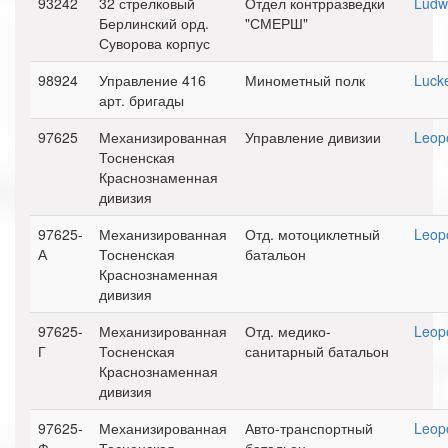
93242
32 стрелковый
Отдел контрразведки
Ludwi
Берлинский орд.
"СМЕРШ"
Суворова корпус
98924
Управление 416
Минометный полк
Luck
арт. бригады
97625
Механизированная
Управление дивизии
Leopo
Тосненская
Краснознаменная
дивизия
97625-
Механизированная
Отд. мотоциклетный
Leopo
А
Тосненская
батальон
Краснознаменная
дивизия
97625-
Механизированная
Отд. медико-
Leopo
Г
Тосненская
санитарный батальон
Краснознаменная
дивизия
97625-
Механизированная
Авто-транспортный
Leopo