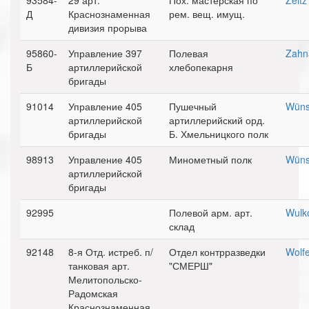
93584-
29 арт.
Пох. мастерская по
Zeitz
Д
Краснознаменная
рем. вещ. имущ.
дивизия прорыва
95860-
Управление 397
Полевая
Zahn
Б
артиллерийской
хлебопекарня
бригады
91014
Управление 405
Пушечный
Wüns
артиллерийской
артиллерийский орд.
бригады
Б. Хмельницкого полк
98913
Управление 405
Минометный полк
Wüns
артиллерийской
бригады
92995
Полевой арм. арт.
Wulk
склад
92148
8-я Отд. истреб. п/
Отдел контрразведки
Wolf
танковая арт.
"СМЕРШ"
Мелитопольско-
Радомская
Краснознаменная