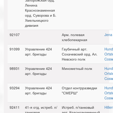
Запорожская орд.
Ленина
Краснознаменная
орд. Суворова и Б.
Хмельницкого
дивизия
92107
Арм. полевая
Jena
хлебопекарная
91099
Управление 424
Гаубичный арт.
Hunde
арт. бригады
Сохачевский орд. Ал.
Ortst
Невского полк
Cosw
98931
Управление 424
Минометный полк
Hunde
арт. бригады
Ortst
Cosw
93294
Управление 424
Отдел контрразведки
Hunde
арт. бригады
"СМЕРШ"
Ortst
Cosw
92411
41-я отд. истреб. п/
Истреб. п/танковый
Hille
танковая
арт. Краснознаменный