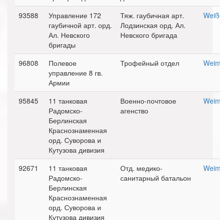
93588
Управление 172
Тяж. гаубичная арт.
Weiß
гаубичной арт. орд.
Лодзинская орд. Ал.
Ал. Невского
Невского бригада
бригады
96808
Полевое
Трофейный отдел
Weim
управление 8 гв.
Армии
95845
11 танковая
Военно-почтовое
Weim
Радомско-
агенство
Берлинская
Краснознаменная
орд. Суворова и
Кутузова дивизия
92671
11 танковая
Отд. медико-
Weim
Радомско-
санитарный батальон
Берлинская
Краснознаменная
орд. Суворова и
Кутузова дивизия