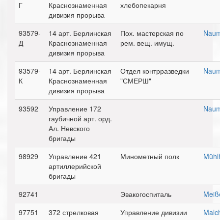
Г
Краснознаменная
хлебопекарня
дивизия прорыва
93579-
14 арт. Берлинская
Пох. мастерская по
Naum
Д
Краснознаменная
рем. вещ. имущ.
дивизия прорыва
93579-
14 арт. Берлинская
Отдел контрразведки
Naum
К
Краснознаменная
"СМЕРШ"
дивизия прорыва
93592
Управление 172
Naum
гаубичной арт. орд.
Ал. Невского
бригады
98929
Управление 421
Минометный полк
Mühl
артиллерийской
бригады
92741
Эвакогоспиталь
Meiß
97751
372 стрелковая
Управление дивизии
Malc