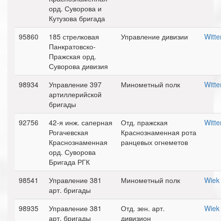
орд. Суворова и
Кутузова бригада
95860
185 стрелковая
Управление дивизии
Witt
Панкратовско-
Пражская орд.
Суворова дивизия
98934
Управление 397
Минометный полк
Witt
артиллерийской
бригады
92756
42-я инж. саперная
Отд. пражская
Witt
Рогачевская
Краснознаменная рота
Краснознаменная
ранцевых огнеметов
орд. Суворова
Бригада РГК
98541
Управление 381
Минометный полк
Wiek
арт. бригады
98935
Управление 381
Отд. зен. арт.
Wiek
арт. бригады
дивизион