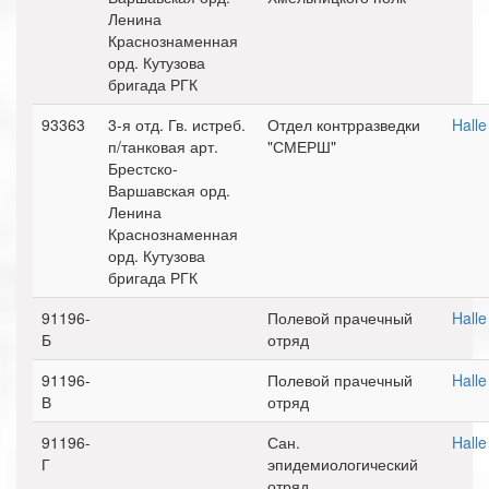
Ленина
Краснознаменная
орд. Кутузова
бригада РГК
93363
3-я отд. Гв. истреб.
Отдел контрразведки
Halle
п/танковая арт.
"СМЕРШ"
Брестско-
Варшавская орд.
Ленина
Краснознаменная
орд. Кутузова
бригада РГК
91196-
Полевой прачечный
Halle
Б
отряд
91196-
Полевой прачечный
Halle
В
отряд
91196-
Сан.
Halle
Г
эпидемиологический
отряд