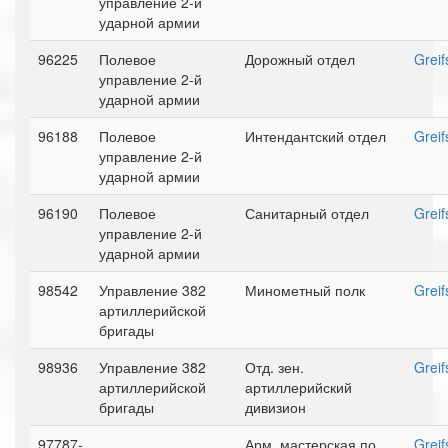
управление 2-й
ударной армии
96225
Полевое
Дорожный отдел
Greif
управление 2-й
ударной армии
96188
Полевое
Интендантский отдел
Greif
управление 2-й
ударной армии
96190
Полевое
Санитарный отдел
Greif
управление 2-й
ударной армии
98542
Управление 382
Минометный полк
Greif
артиллерийской
бригады
98936
Управление 382
Отд. зен.
Greif
артиллерийской
артиллерийский
бригады
дивизион
97787-
Арм. мастерская по
Greif