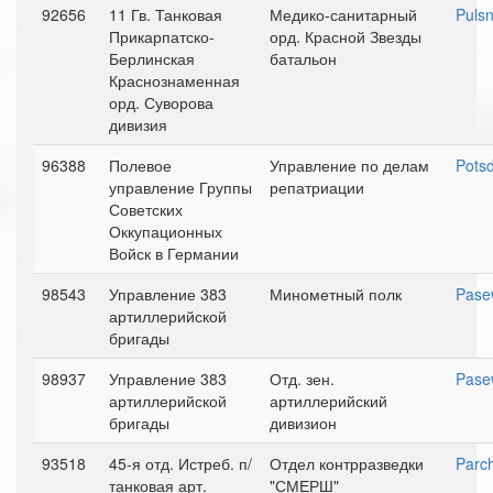
92656
11 Гв. Танковая
Медико-санитарный
Pulsn
Прикарпатско-
орд. Красной Звезды
Берлинская
батальон
Краснознаменная
орд. Суворова
дивизия
96388
Полевое
Управление по делам
Pots
управление Группы
репатриации
Советских
Оккупационных
Войск в Германии
98543
Управление 383
Минометный полк
Pase
артиллерийской
бригады
98937
Управление 383
Отд. зен.
Pase
артиллерийской
артиллерийский
бригады
дивизион
93518
45-я отд. Истреб. п/
Отдел контрразведки
Parc
танковая арт.
"СМЕРШ"