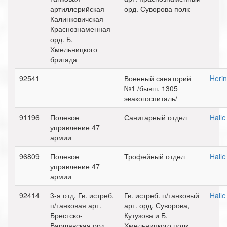
артиллерийская
орд. Суворова полк
Калинковичская
Краснознаменная
орд. Б.
Хмельницкого
бригада
92541
Военный санаторий
Herin
№1 /бывш. 1305
эвакогоспиталь/
91196
Полевое
Санитарный отдел
Halle
управление 47
армии
96809
Полевое
Трофейный отдел
Halle
управление 47
армии
92414
3-я отд. Гв. истреб.
Гв. истреб. п/танковый
Halle
п/танковая арт.
арт. орд. Суворова,
Брестско-
Кутузова и Б.
Варшавская орд.
Хмельницкого полк