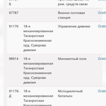
Б
рем. средств связи
97787
Военно-почтовая
Greif
станция
91176
18-я
Управление дивизии
Grab
механизированная
Таганрогская
Краснознаменная
орд. Суворова
дивизия
98914
18-я
Минометный полк
Grab
механизированная
Таганрогская
Краснознаменная
орд. Суворова
дивизия
91176-
18-я
Мотоциклетный
Grab
Д
механизированная
батальон
Таганрогская
Краснознаменная