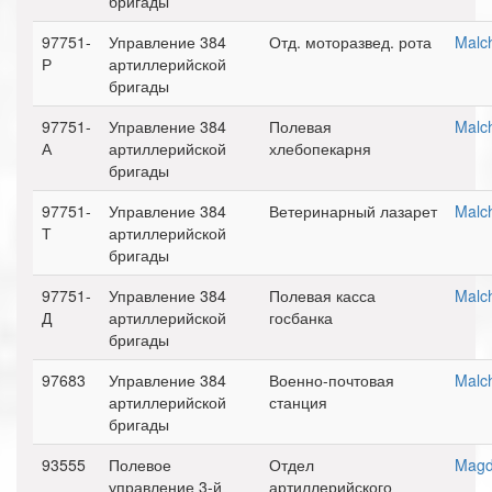
бригады
97751-
Управление 384
Отд. моторазвед. рота
Malc
Р
артиллерийской
бригады
97751-
Управление 384
Полевая
Malc
А
артиллерийской
хлебопекарня
бригады
97751-
Управление 384
Ветеринарный лазарет
Malc
Т
артиллерийской
бригады
97751-
Управление 384
Полевая касса
Malc
Д
артиллерийской
госбанка
бригады
97683
Управление 384
Военно-почтовая
Malc
артиллерийской
станция
бригады
93555
Полевое
Отдел
Magd
управление 3-й
артиллерийского