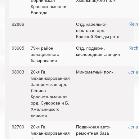
Берлинская
Хмельницкого полк
Краснознаменная
Бригада
92886
Отд. кабельно-
Klei
шестовая орд.
Красной Звезды рота
93605
79-й район
Отд. подвижн.
Kirc
авиационного
кислородная станция
базирования
98903
20-я Гв.
Минометный полк
Jena
механизированная
Запорожская орд.
Ленина
Краснознаменная
орд. Суворова и Б.
Хмельницкого
дивизия
92700
20-я Гв.
Подвижная авто-
Jena
механизированная
ремонтная база