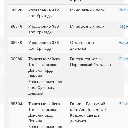
98920
Управление 412
Минометный полк
Halbe
арт. бригады
98546
Управление 386
Минометный полк
Hag
арт. бригады
98940
Управление 386
Отд. зен. арт.
Hag
арт. бригады
дивизион
92989
Танковые войска.
Гв. тяж. танковый
Güst
1-я Гв. танковая
Перновский батальон
Донская орд.
Ленина
Краснознаменная
орд. Суворова
дивизия
95804
Танковые войска.
Гв. мин. Гданьский
Güst
1-я Гв. танковая
орд. Ал. Невского и
Донская орд.
Красной Звезды
Ленина
дивизион
Краснознаменная