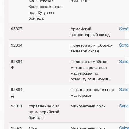
Кишиневская
"СМЕРШ"
Краснознаменная
орд. Кутузова
бригада
95827
Армейский
Schö
ветеринарный склад
92864
Полевой арм. обозно-
Schö
вещевой склад
92864-
Полевая армейская
Schö
Ф
механизированная
мастерская по
ремонту вещ. имущ.
92864-
Пох. шорно-седельная
Schö
Д
мастерская
98911
Управление 403
Минометный полк
Sand
артиллерийской
бригады
98922
16-я
Минометный полк
Salz