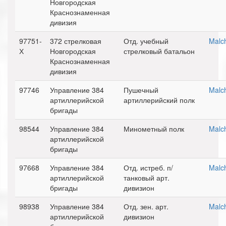
Новгородская
Краснознаменная
дивизия
97751-
372 стрелковая
Отд. учебный
Malc
Х
Новгородская
стрелковый батальон
Краснознаменная
дивизия
97746
Управление 384
Пушечный
Malc
артиллерийской
артиллерийский полк
бригады
98544
Управление 384
Минометный полк
Malc
артиллерийской
бригады
97668
Управление 384
Отд. истреб. п/
Malc
артиллерийской
танковый арт.
бригады
дивизион
98938
Управление 384
Отд. зен. арт.
Malc
артиллерийской
дивизион