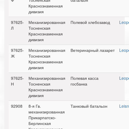
Ф
Тосненская
батальон
Краснознаменная
дивизия
97625-
Механизированная
Полевой хлебозавод
Leopo
Л
Тосненская
Краснознаменная
дивизия
97625-
Механизированная
Ветеринарный лазарет
Leopo
Ж
Тосненская
Краснознаменная
дивизия
97625-
Механизированная
Полевая касса
Leopo
Н
Тосненская
госбанка
Краснознаменная
дивизия
92908
8-я Гв.
Танковый батальон
Leisn
механизированная
Прикарпатско-
Берлинская