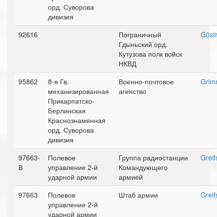
орд. Суворова
дивизия
92616
Пограничный
Güst
Гдыньский орд.
Кутузова полк войск
НКВД
95862
8-я Гв.
Военно-почтовое
Grim
механизированная
агенство
Прикарпатско-
Берлинская
Краснознаменная
орд. Суворова
дивизия
97663-
Полевое
Группа радиостанции
Greif
В
управление 2-й
Командующего
ударной армии
армией
97663
Полевое
Штаб армии
Greif
управление 2-й
ударной армии