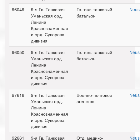
96049
9-я Гв. Танковая
Гв. тяж. танковый
Neust
Уманьская орд.
батальон
Ленина
Краснознаменная
и орд. Суворова
дивизия
96050
9-я Гв. Танковая
Гв. тяж. танковый
Neust
Уманьская орд.
батальон
Ленина
Краснознаменная
и орд. Суворова
дивизия
97618
9-я Гв. Танковая
Военно-почтовое
Neust
Уманьская орд.
агенство
Ленина
Краснознаменная
и орд. Суворова
дивизия
92661
9-я Гв. Танковая
Отд. медико-
Neust