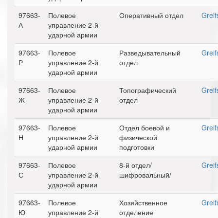
97663-
Полевое
Оперативный отдел
Greif
А
управление 2-й
ударной армии
97663-
Полевое
Разведывательный
Greif
Р
управление 2-й
отдел
ударной армии
97663-
Полевое
Топографический
Greif
Ж
управление 2-й
отдел
ударной армии
97663-
Полевое
Отдел боевой и
Greif
Н
управление 2-й
физической
ударной армии
подготовки
97663-
Полевое
8-й отдел/
Greif
С
управление 2-й
шифровальный/
ударной армии
97663-
Полевое
Хозяйственное
Greif
Ю
управление 2-й
отделение