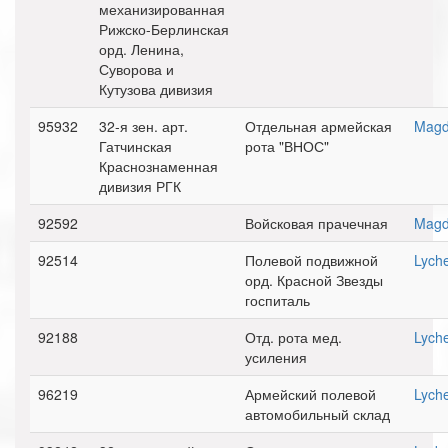
механизированная
Рижско-Берлинская
орд. Ленина,
Суворова и
Кутузова дивизия
95932
32-я зен. арт.
Отдельная армейская
Magd
Гатчинская
рота "ВНОС"
Краснознаменная
дивизия РГК
92592
Войсковая прачечная
Magd
92514
Полевой подвижной
Lych
орд. Красной Звезды
госпиталь
92188
Отд. рота мед.
Lych
усиления
96219
Армейский полевой
Lych
автомобильный склад