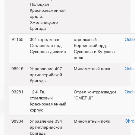
Полоцкая
Краснознаменная
орд. Б.
Хмельницкого
бригада
91155
301 стрелковая
стрелковый
Osts
Сталинская орд.
Берлинский орд.
Суворова дивизия
Суворова и Кутузова
полк
98915
Управление 407
Минометный полк
Osts
артиллерийской
бригады
93281
12-й Гв.
Отдел контрразведки
Osch
стрелковый
"СМЕРШ"
Краснознаменный
корпус
98904
Управление 394
Минометный полк
Ohrd
артиллерийской
бригады