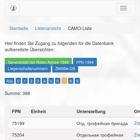
Toggle
navigati
Startseite
Listenansicht
CAMO-Liste
Hier finden Sie Zugang zu folgenden für die Datenbank
aufbereitete Übersichten:
Generalstab der Roten Armee-1946
FPN-1994
Liegenschaftsnummern
ZMSBw-DB
Alle
0
1
2
3
4
5
6
7
8
9
Summe: 388
FPN
Einheit
Unterstellung
Or
75199
Отд. трофейная бригада
Zit
75204
Отдельная трофейная
Zi