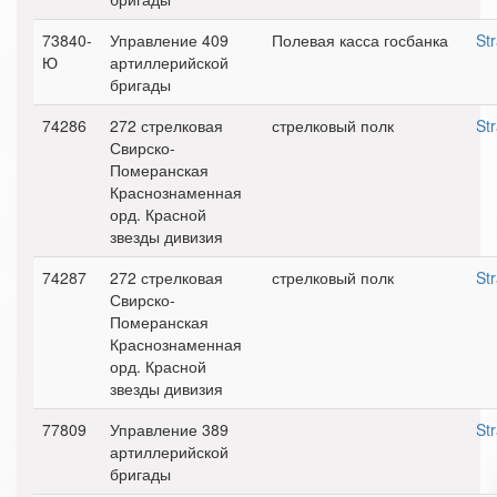
73840-
Управление 409
Полевая касса госбанка
St
Ю
артиллерийской
бригады
74286
272 стрелковая
стрелковый полк
St
Свирско-
Померанская
Краснознаменная
орд. Красной
звезды дивизия
74287
272 стрелковая
стрелковый полк
St
Свирско-
Померанская
Краснознаменная
орд. Красной
звезды дивизия
77809
Управление 389
St
артиллерийской
бригады