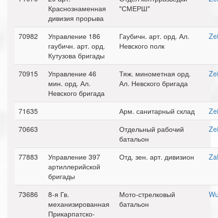
Краснознаменная
"СМЕРШ"
дивизия прорыва
70982
Управление 186
Гаубичн. арт. орд. Ал.
Zei
гаубичн. арт. орд.
Невского полк
Кутузова бригады
70915
Управление 46
Тяж. минометная орд.
Zei
мин. орд. Ал.
Ал. Невского бригада
Невского бригада
71635
Арм. санитарный склад
Zei
70663
Отдельный рабочий
Zei
батальон
77883
Управление 397
Отд. зен. арт. дивизион
Za
артиллерийской
бригады
73686
8-я Гв.
Мото-стрелковый
Wu
механизированная
батальон
Прикарпатско-