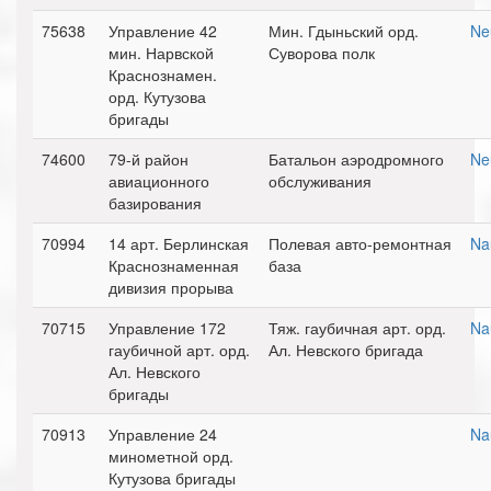
75638
Управление 42
Мин. Гдыньский орд.
Ne
мин. Нарвской
Суворова полк
Краснознамен.
орд. Кутузова
бригады
74600
79-й район
Батальон аэродромного
Ne
авиационного
обслуживания
базирования
70994
14 арт. Берлинская
Полевая авто-ремонтная
Na
Краснознаменная
база
дивизия прорыва
70715
Управление 172
Тяж. гаубичная арт. орд.
Na
гаубичной арт. орд.
Ал. Невского бригада
Ал. Невского
бригады
70913
Управление 24
Na
минометной орд.
Кутузова бригады