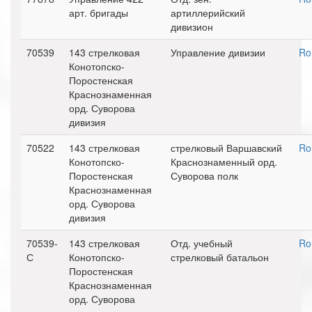
арт. бригады
артиллерийский
дивизион
70539
143 стрелковая
Управление дивизии
Ro
Конотопско-
Поростенская
Краснознаменная
орд. Суворова
дивизия
70522
143 стрелковая
стрелковый Варшавский
Ro
Конотопско-
Краснознаменный орд.
Поростенская
Суворова полк
Краснознаменная
орд. Суворова
дивизия
70539-
143 стрелковая
Отд. учебный
Ro
С
Конотопско-
стрелковый батальон
Поростенская
Краснознаменная
орд. Суворова