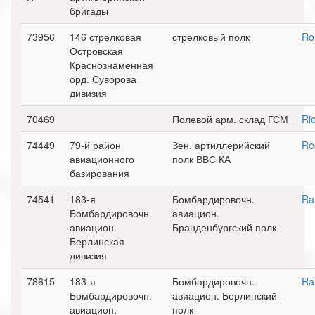
бригады
73956
146 стрелковая
стрелковый полк
Ro
Островская
Краснознаменная
орд. Суворова
дивизия
70469
Полевой арм. склад ГСМ
Ri
74449
79-й район
Зен. артиллерийский
Re
авиационного
полк ВВС КА
базирования
74541
183-я
Бомбардировочн.
Ra
Бомбардировочн.
авиацион.
авиацион.
Бранденбургский полк
Берлинская
дивизия
78615
183-я
Бомбардировочн.
Ra
Бомбардировочн.
авиацион. Берлинский
авиацион.
полк