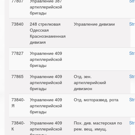
77807
Управление 387
St
артиллерийской
бригады
73840
248 стрелковая
Управление дивизии
St
Одесская
Краснознаменная
дивизия
77827
Управление 409
St
артиллерийской
бригады
77865
Управление 409
Отд. зен.
St
артиллерийской
артиллерийский
бригады
дивизион
73840-
Управление 409
Отд. моторазвед. рота
St
Я
артиллерийской
бригады
73840-
Управление 409
Пох. див. мастерская по
St
К
артиллерийской
рем. вещ. имущ.
бригады