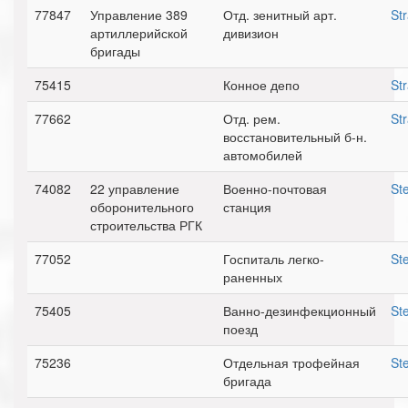
77847
Управление 389
Отд. зенитный арт.
St
артиллерийской
дивизион
бригады
75415
Конное депо
St
77662
Отд. рем.
St
восстановительный б-н.
автомобилей
74082
22 управление
Военно-почтовая
Ste
оборонительного
станция
строительства РГК
77052
Госпиталь легко-
Ste
раненных
75405
Ванно-дезинфекционный
Ste
поезд
75236
Отдельная трофейная
Ste
бригада