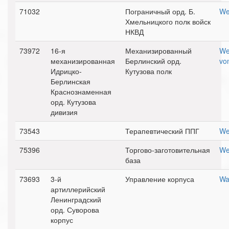
71032
Пограничный орд. Б.
We
Хмельницкого полк войск
НКВД
73972
16-я
Механизированный
We
механизированная
Берлинский орд.
vo
Идрицко-
Кутузова полк
Берлинская
Краснознаменная
орд. Кутузова
дивизия
73543
Терапевтический ППГ
We
75396
Торгово-заготовительная
We
база
73693
3-й
Управление корпуса
Wa
артиллерийский
Ленинградский
орд. Суворова
корпус