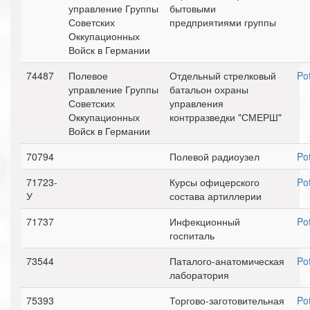
управление Группы
бытовыми
Советских
предприятиями группы
Оккупационных
Войск в Германии
74487
Полевое
Отдельный стрелковый
Po
управление Группы
батальон охраны
Советских
управления
Оккупационных
контрразведки "СМЕРШ"
Войск в Германии
70794
Полевой радиоузел
Po
71723-
Курсы офицерского
Po
У
состава артиллерии
71737
Инфекционный
Po
госпиталь
73544
Паталого-анатомическая
Po
лаборатория
75393
Торгово-заготовительная
Po