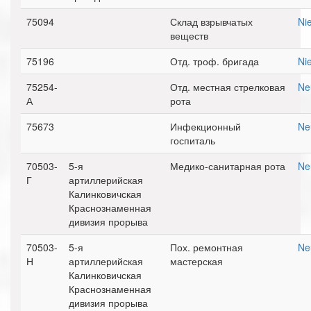
75094
Склад взрывчатых
Ni
веществ
75196
Отд. троф. бригада
Nie
75254-
Отд. местная стрелковая
Neu
А
рота
75673
Инфекционный
Ne
госпиталь
70503-
5-я
Медико-санитарная рота
Ne
Г
артиллерийская
Калинковичская
Краснознаменная
дивизия прорыва
70503-
5-я
Пох. ремонтная
Ne
Н
артиллерийская
мастерская
Калинковичская
Краснознаменная
дивизия прорыва