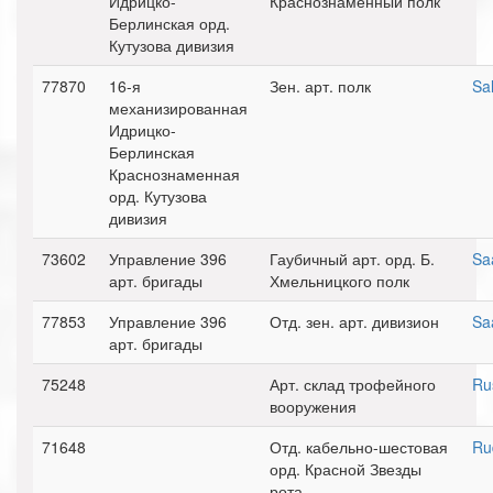
Идрицко-
Краснознаменный полк
Берлинская орд.
Кутузова дивизия
77870
16-я
Зен. арт. полк
Sa
механизированная
Идрицко-
Берлинская
Краснознаменная
орд. Кутузова
дивизия
73602
Управление 396
Гаубичный арт. орд. Б.
Sa
арт. бригады
Хмельницкого полк
77853
Управление 396
Отд. зен. арт. дивизион
Sa
арт. бригады
75248
Арт. склад трофейного
Ru
вооружения
71648
Отд. кабельно-шестовая
Ru
орд. Красной Звезды
рота