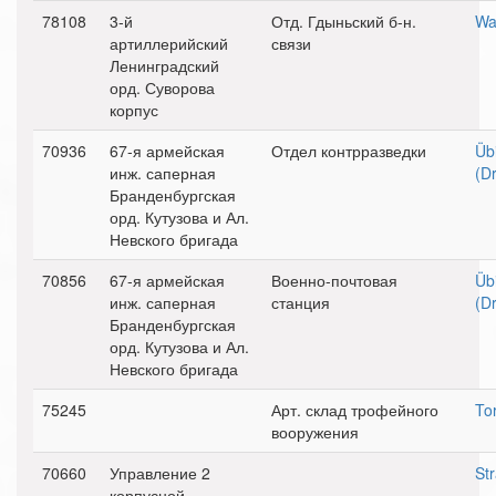
78108
3-й
Отд. Гдыньский б-н.
Wa
артиллерийский
связи
Ленинградский
орд. Суворова
корпус
70936
67-я армейская
Отдел контрразведки
Üb
инж. саперная
(D
Бранденбургская
орд. Кутузова и Ал.
Невского бригада
70856
67-я армейская
Военно-почтовая
Üb
инж. саперная
станция
(D
Бранденбургская
орд. Кутузова и Ал.
Невского бригада
75245
Арт. склад трофейного
To
вооружения
70660
Управление 2
St
корпусной