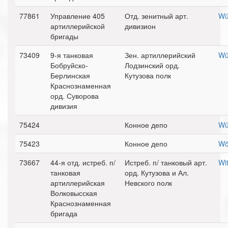
77861
Управление 405
Отд. зенитный арт.
Wü
артиллерийской
дивизион
бригады
73409
9-я танковая
Зен. артиллерийский
Wü
Бобруйско-
Лодзинский орд.
Берлинская
Кутузова полк
Краснознаменная
орд. Суворова
дивизия
75424
Конное депо
Wü
75423
Конное депо
Wö
73667
44-я отд. истреб. п/
Истреб. п/ танковый арт.
Wit
танковая
орд. Кутузова и Ал.
артиллерийская
Невского полк
Волковысская
Краснознаменная
бригада