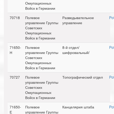
Оккупационных
Войск в Германии
70718
Полевое
Разведывательное
Po
управление Группы
управление
Советских
Оккупационных
Войск в Германии
71650-
Полевое
8-й отдел/
Po
Н
управление Группы
шифровальный/
Советских
Оккупационных
Войск в Германии
70727
Полевое
Топографический отдел
Po
управление Группы
Советских
Оккупационных
Войск в Германии
71650-
Полевое
Канцелярия штаба
Po
Е
управление Группы