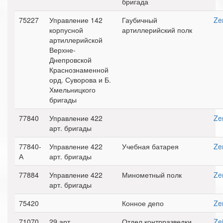
бригада
75227
Управление 142
Гаубичный
Ze
корпусной
артиллерийский полк
артиллерийской
Верхне-
Днепровской
Краснознаменной
орд. Суворова и Б.
Хмельницкого
бригады
77840
Управление 422
Ze
арт. бригады
77840-
Управление 422
Учебная батарея
Ze
А
арт. бригады
77884
Управление 422
Минометный полк
Ze
арт. бригады
75420
Конное депо
Ze
71070
29 арт.
Отдел контрразведки
Zei