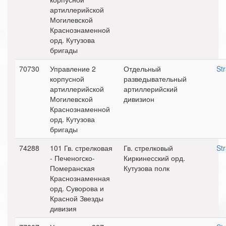
артиллерийской
Могилевской
Краснознаменной
орд. Кутузова
бригады
70730
Управление 2
Отдельный
St
корпусной
разведывательный
артиллерийской
артиллерийский
Могилевской
дивизион
Краснознаменной
орд. Кутузова
бригады
74288
101 Гв. стрелковая
Гв. стрелковый
St
- Печеногско-
Киркинесский орд.
Померанская
Кутузова полк
Краснознаменная
орд. Суворова и
Красной Звезды
дивизия