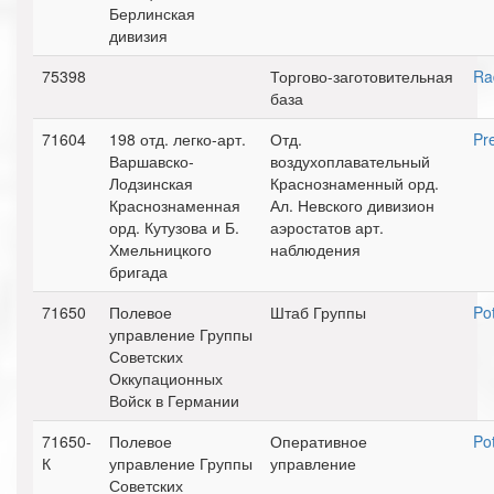
Берлинская
дивизия
75398
Торгово-заготовительная
Ra
база
71604
198 отд. легко-арт.
Отд.
Pr
Варшавско-
воздухоплавательный
Лодзинская
Краснознаменный орд.
Краснознаменная
Ал. Невского дивизион
орд. Кутузова и Б.
аэростатов арт.
Хмельницкого
наблюдения
бригада
71650
Полевое
Штаб Группы
Po
управление Группы
Советских
Оккупационных
Войск в Германии
71650-
Полевое
Оперативное
Po
К
управление Группы
управление
Советских