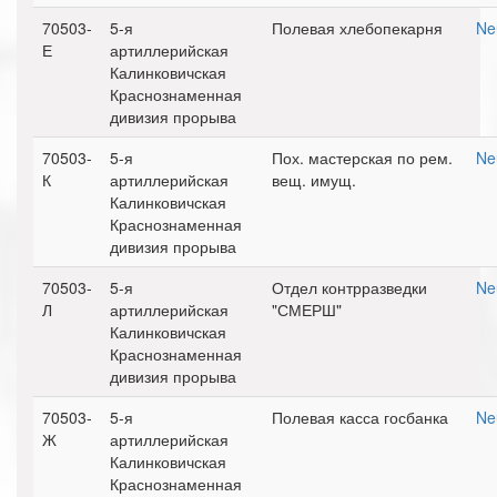
70503-
5-я
Полевая хлебопекарня
Ne
Е
артиллерийская
Калинковичская
Краснознаменная
дивизия прорыва
70503-
5-я
Пох. мастерская по рем.
Ne
К
артиллерийская
вещ. имущ.
Калинковичская
Краснознаменная
дивизия прорыва
70503-
5-я
Отдел контрразведки
Ne
Л
артиллерийская
"СМЕРШ"
Калинковичская
Краснознаменная
дивизия прорыва
70503-
5-я
Полевая касса госбанка
Ne
Ж
артиллерийская
Калинковичская
Краснознаменная