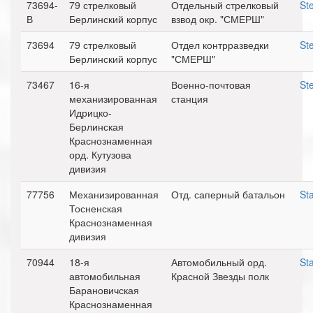
73694-
79 стрелковый
Отдельный стрелковый
St
В
Берлинский корпус
взвод окр. "СМЕРШ"
73694
79 стрелковый
Отдел контрразведки
St
Берлинский корпус
"СМЕРШ"
73467
16-я
Военно-почтовая
St
механизированная
станция
Идрицко-
Берлинская
Краснознаменная
орд. Кутузова
дивизия
77756
Механизированная
Отд. саперный батальон
St
Тосненская
Краснознаменная
дивизия
70944
18-я
Автомобильный орд.
St
автомобильная
Красной Звезды полк
Барановичская
Краснознаменная