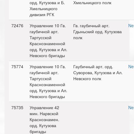
орд. Кутузова и Б.
Хмельницкого полк
Хмельницкого
дивизия РГК
72476
Управление 10 Гв.
Гв. гаубичный арт.
Ne
гаубичной арт.
Гдыньский орд. Кутузова
Тартусской
полк
Краснознаменной
орд. Кутузова и Ал.
Невского бригады
75774
Управление 10 Гв.
Гаубичный арт. орд.
Ne
гаубичной арт.
Суворова, Кутузова и Ал.
Тартусской
Невского полк
Краснознаменной
орд. Кутузова и Ал.
Невского бригады
75735
Управление 42
Ne
мин. Нарвской
Краснознамен.
орд. Кутузова
бригады