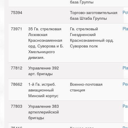
база Группы
75394
Торгово-заготовительная
Po
база Штаба Группы
73971
35 Гв. стрелковая
Гв. стрелковый
Pl
Лозовская
Гнездненский
Краснознаменная
Краснознаменный орд.
орд. Суворова и Б.
Суворова полк
Хмельницкого
дивизия.
77812
Управление 392
Pl
арт. бригады
78662
1-й Гв. истреб.
Военно-почтовая
Pe
авиационный
станция
Минский корпус
77803
Управление 383
Pa
артиллерийской
бригады