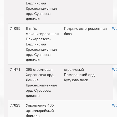
Берлинская
Краснознаменная
орд. Суворова
дивизия
71095
8-я Гв.
Подвиж. авто-ремонтная
Wu
механизированная
база
Прикарпатско-
Берлинская
Краснознаменная
орд. Суворова
дивизия
71471
295 стрелковая
стрелковый
Wü
Херсонская орд.
Померанский орд.
Ленина
Кутузова полк
Краснознаменная
орд. Суворова
дивизия
77823
Управление 405
Wü
артиллерийской
бригады