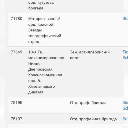
орд. Кутузова
бригада
71780
Моторизованный
St
орд. Красной
Звезды
топографический
отряд
77849
19-я Гв.
Зен. артиллерийский
Si
механизированная
полк
Sc
Нижне-
Днепровская
Краснознаменная
орд. Б.
Хмельницкого
дивизия
75195
Отд. троф. бригада
Si
Sc
75197
Отд. трофейная бригада
Se