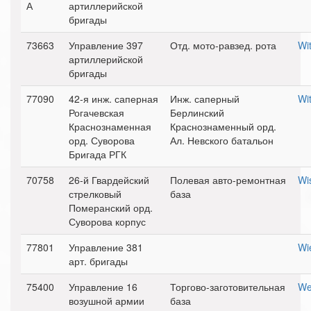
А
артиллерийской
бригады
73663
Управление 397
Отд. мото-равзед. рота
Wi
артиллерийской
бригады
77090
42-я инж. саперная
Инж. саперный
Wi
Рогачевская
Берлинский
Краснознаменная
Краснознаменный орд.
орд. Суворова
Ал. Невского батальон
Бригада РГК
70758
26-й Гвардейский
Полевая авто-ремонтная
Wi
стрелковый
база
Померанский орд.
Суворова корпус
77801
Управление 381
Wi
арт. бригады
75400
Управление 16
Торгово-заготовительная
We
возушной армии
база