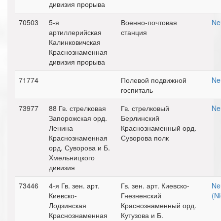
дивизия прорыва
70503
5-я
Военно-почтовая
Ne
артиллерийская
станция
Калинковичская
Краснознаменная
дивизия прорыва
71774
Полевой подвижной
Ne
госпиталь
73977
88 Гв. стрелковая
Гв. стрелковый
Ne
Запорожская орд.
Берлинский
Ленина
Краснознаменный орд.
Краснознаменная
Суворова полк
орд. Суворова и Б.
Хмельницкого
дивизия
73446
4-я Гв. зен. арт.
Гв. зен. арт. Киевско-
Ne
Киевско-
Гнезненский
(N
Лодзинская
Краснознаменный орд.
Краснознаменная
Кутузова и Б.