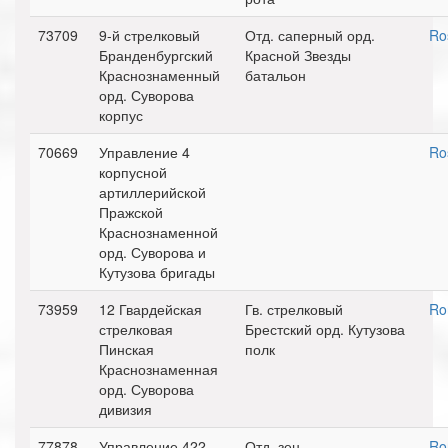
73709
9-й стрелковый
Отд. саперный орд.
Ro
Бранденбургский
Красной Звезды
Краснознаменный
батальон
орд. Суворова
корпус
70669
Управление 4
Ro
корпусной
артиллерийской
Пражской
Краснознаменной
орд. Суворова и
Кутузова бригады
73959
12 Гвардейская
Гв. стрелковый
Ro
стрелковая
Брестский орд. Кутузова
Пинская
полк
Краснознаменная
орд. Суворова
дивизия
77878
Управление 422
Отд. зен.
Ro