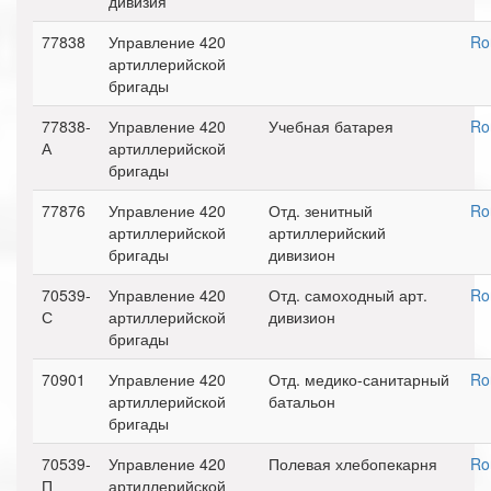
дивизия
77838
Управление 420
Ro
артиллерийской
бригады
77838-
Управление 420
Учебная батарея
Ro
А
артиллерийской
бригады
77876
Управление 420
Отд. зенитный
Ro
артиллерийской
артиллерийский
бригады
дивизион
70539-
Управление 420
Отд. самоходный арт.
Ro
С
артиллерийской
дивизион
бригады
70901
Управление 420
Отд. медико-санитарный
Ro
артиллерийской
батальон
бригады
70539-
Управление 420
Полевая хлебопекарня
Ro
П
артиллерийской