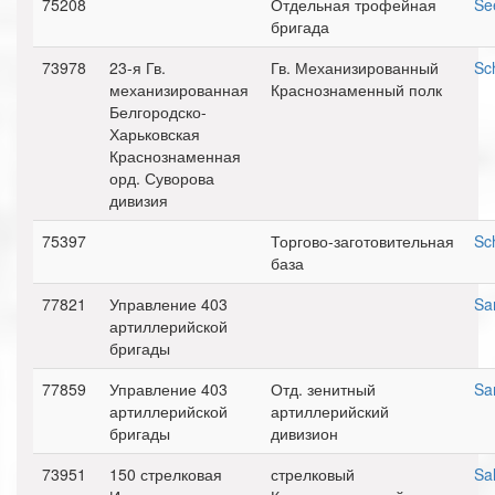
75208
Отдельная трофейная
Se
бригада
73978
23-я Гв.
Гв. Механизированный
Sc
механизированная
Краснознаменный полк
Белгородско-
Харьковская
Краснознаменная
орд. Суворова
дивизия
75397
Торгово-заготовительная
Sc
база
77821
Управление 403
Sa
артиллерийской
бригады
77859
Управление 403
Отд. зенитный
Sa
артиллерийской
артиллерийский
бригады
дивизион
73951
150 стрелковая
стрелковый
Sa