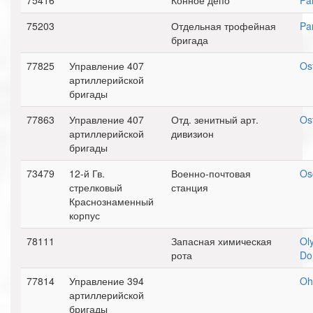
75416
Конное депо
Pa
75203
Отдельная трофейная
Pa
бригада
77825
Управление 407
Os
артиллерийской
бригады
77863
Управление 407
Отд. зенитный арт.
Os
артиллерийской
дивизион
бригады
73479
12-й Гв.
Военно-почтовая
Os
стрелковый
станция
Краснознаменный
корпус
78111
Запасная химическая
Ol
рота
Do
77814
Управление 394
Oh
артиллерийской
бригады