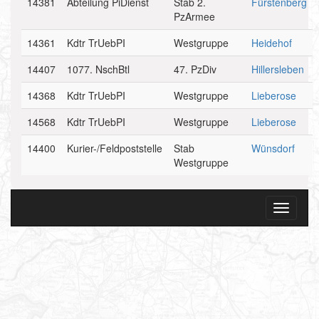
14381
Abteilung PiDienst
Stab 2.
Fürstenberg
PzArmee
14361
Kdtr TrUebPI
Westgruppe
Heidehof
14407
1077. NschBtl
47. PzDiv
Hillersleben
14368
Kdtr TrUebPI
Westgruppe
Lieberose
14568
Kdtr TrUebPI
Westgruppe
Lieberose
14400
Kurier-/Feldpoststelle
Stab
Wünsdorf
Westgruppe