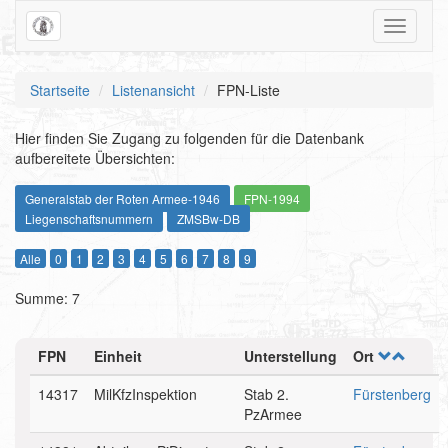
Toggle
navigati
Startseite
Listenansicht
FPN-Liste
Hier finden Sie Zugang zu folgenden für die Datenbank
aufbereitete Übersichten:
Generalstab der Roten Armee-1946
FPN-1994
Liegenschaftsnummern
ZMSBw-DB
Alle
0
1
2
3
4
5
6
7
8
9
Summe: 7
FPN
Einheit
Unterstellung
Ort
14317
MilKfzInspektion
Stab 2.
Fürstenberg
PzArmee