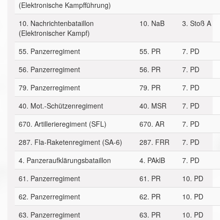
(Elektronische Kampfführung)
10. Nachrichtenbataillon
10. NaB
3. Stoß A
(Elektronischer Kampf)
55. Panzerregiment
55. PR
7. PD
56. Panzerregiment
56. PR
7. PD
79. Panzerregiment
79. PR
7. PD
40. Mot.-Schützenregiment
40. MSR
7. PD
670. Artillerieregiment (SFL)
670. AR
7. PD
287. Fla-Raketenregiment (SA-6)
287. FRR
7. PD
4. Panzeraufklärungsbataillon
4. PAklB
7. PD
61. Panzerregiment
61. PR
10. PD
62. Panzerregiment
62. PR
10. PD
63. Panzerregiment
63. PR
10. PD