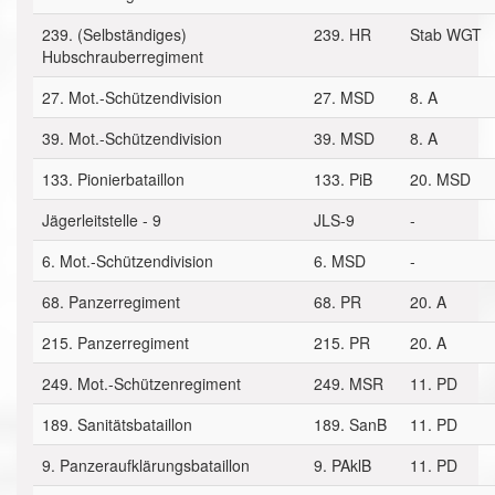
239. (Selbständiges)
239. HR
Stab WGT
Hubschrauberregiment
27. Mot.-Schützendivision
27. MSD
8. A
39. Mot.-Schützendivision
39. MSD
8. A
133. Pionierbataillon
133. PiB
20. MSD
Jägerleitstelle - 9
JLS-9
-
6. Mot.-Schützendivision
6. MSD
-
68. Panzerregiment
68. PR
20. A
215. Panzerregiment
215. PR
20. A
249. Mot.-Schützenregiment
249. MSR
11. PD
189. Sanitätsbataillon
189. SanB
11. PD
9. Panzeraufklärungsbataillon
9. PAklB
11. PD