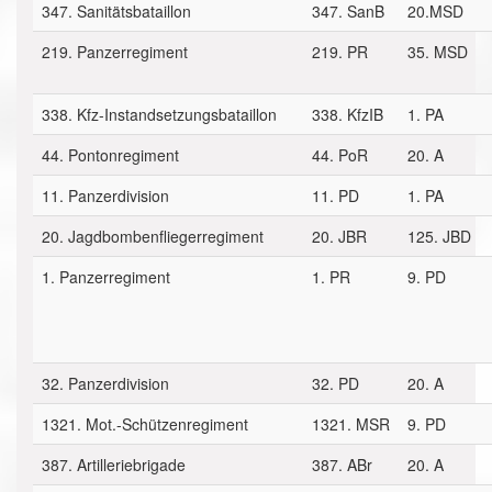
347. Sanitätsbataillon
347. SanB
20.MSD
219. Panzerregiment
219. PR
35. MSD
338. Kfz-Instandsetzungsbataillon
338. KfzIB
1. PA
44. Pontonregiment
44. PoR
20. A
11. Panzerdivision
11. PD
1. PA
20. Jagdbombenfliegerregiment
20. JBR
125. JBD
1. Panzerregiment
1. PR
9. PD
32. Panzerdivision
32. PD
20. A
1321. Mot.-Schützenregiment
1321. MSR
9. PD
387. Artilleriebrigade
387. ABr
20. A