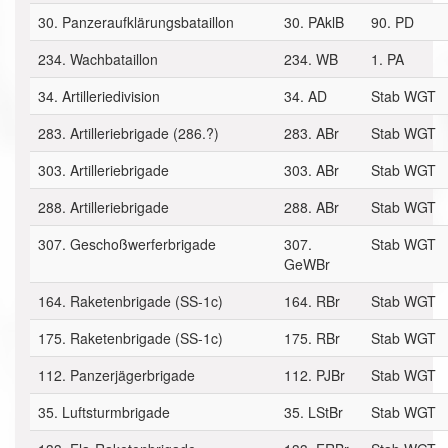
30. Panzeraufklärungsbataillon
30. PAklB
90. PD
234. Wachbataillon
234. WB
1. PA
34. Artilleriedivision
34. AD
Stab WGT
283. Artilleriebrigade (286.?)
283. ABr
Stab WGT
303. Artilleriebrigade
303. ABr
Stab WGT
288. Artilleriebrigade
288. ABr
Stab WGT
307. Geschoßwerferbrigade
307.
Stab WGT
GeWBr
164. Raketenbrigade (SS-1c)
164. RBr
Stab WGT
175. Raketenbrigade (SS-1c)
175. RBr
Stab WGT
112. Panzerjägerbrigade
112. PJBr
Stab WGT
35. Luftsturmbrigade
35. LStBr
Stab WGT