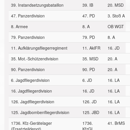
39. Instandsetzungsbataillon
39. IB
20. MSD
47. Panzerdivision
47. PD
3. Stoß A
8. Armee
8. A
OB WGT
79. Panzerdivision
79. PD
8. A
11. Aufklärungsfliegerregiment
11. AklFR
16. JD
35. Mot.-Schützendivision
35. MSD
20. A
90. Panzerdivision
90. PD
20. A
6. Jagdfliegerdivision
6. JD
16. LA
16. Jagdfliegerdivision
16. JD
16. LA
126. Jagdfliegerdivision
126. JD
16. LA
125. Jagdbombenfliegerdivision
125. JBD
16. LA
1736. Kfz-Gerätelager
1736.
41. BrMS
(Ersatzteildepot)
KfzGL