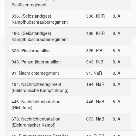
Schützenregiment
336. (Selbständiges)
336. KHR
8. A
Kampfhubschrauberregiment
486. (Selbständiges)
486. KHR
8. A
Kampfhubschrauberregiment
325. Pionierbataillon
325. PiB
8. A
943. Panzerjägerbataillon
943. PJB
8. A
91. Nachrichtenregiment
91. NaR
8. A
194. Nachrichtenregiment
194. NaR
8. A
(Elektronische Kampfführung)
446. Nachrichtenbataillon
446. NaB
8. A
(Richtfunk)
673. Nachrichtenbataillon
673. NaB
8. A
(Elektronischer Kampf)