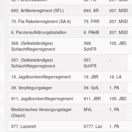
693. Artillerieregiment (SFL)
693. AR
207. MSD
75. Fla-Raketenregiment (SA-6)
75. FRR
207. MSD
6. Panzeraufklärungsbataillon
6. PAklB
207. MSD
368. (Selbstständiges)
368.
105. JBD
Schlachtfliegerregiment
SchFR
357. (Selbstständiges)
357.
-
Schlachtfliegerregiment
SchFR
19. Jagdbombenfliegerregiment
19. JBR
16. LA
39. Verpflegungslager
39. VpfL
1. PA
911. Jagdbombenfliegerregiment
911. JBR
105. JBD
Medizinisches Versorgungslager
MVL
1. PA
(Depot)
577. Lazarett
5777. Laz
1. PA