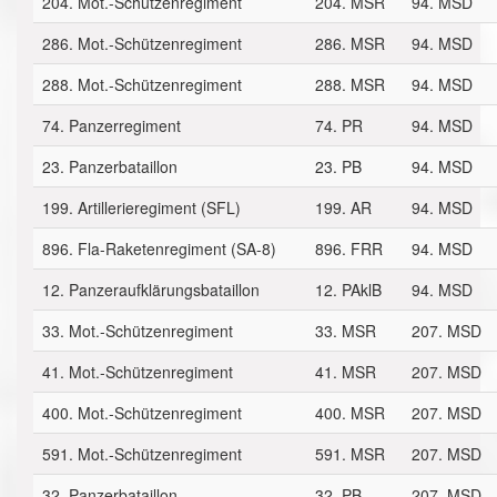
204. Mot.-Schützenregiment
204. MSR
94. MSD
286. Mot.-Schützenregiment
286. MSR
94. MSD
288. Mot.-Schützenregiment
288. MSR
94. MSD
74. Panzerregiment
74. PR
94. MSD
23. Panzerbataillon
23. PB
94. MSD
199. Artillerieregiment (SFL)
199. AR
94. MSD
896. Fla-Raketenregiment (SA-8)
896. FRR
94. MSD
12. Panzeraufklärungsbataillon
12. PAklB
94. MSD
33. Mot.-Schützenregiment
33. MSR
207. MSD
41. Mot.-Schützenregiment
41. MSR
207. MSD
400. Mot.-Schützenregiment
400. MSR
207. MSD
591. Mot.-Schützenregiment
591. MSR
207. MSD
32. Panzerbataillon
32. PB
207. MSD