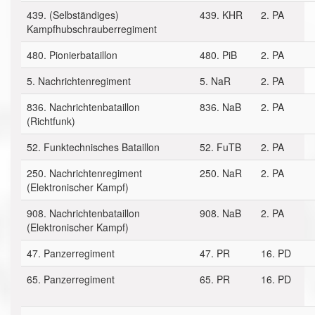
439. (Selbständiges)
439. KHR
2. PA
Kampfhubschrauberregiment
480. Pionierbataillon
480. PiB
2. PA
5. Nachrichtenregiment
5. NaR
2. PA
836. Nachrichtenbataillon
836. NaB
2. PA
(Richtfunk)
52. Funktechnisches Bataillon
52. FuTB
2. PA
250. Nachrichtenregiment
250. NaR
2. PA
(Elektronischer Kampf)
908. Nachrichtenbataillon
908. NaB
2. PA
(Elektronischer Kampf)
47. Panzerregiment
47. PR
16. PD
65. Panzerregiment
65. PR
16. PD