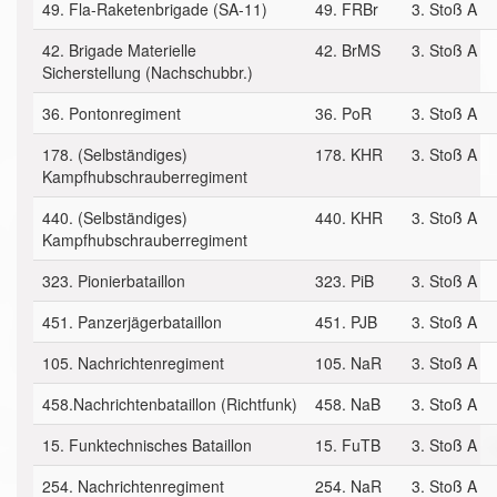
49. Fla-Raketenbrigade (SA-11)
49. FRBr
3. Stoß A
42. Brigade Materielle
42. BrMS
3. Stoß A
Sicherstellung (Nachschubbr.)
36. Pontonregiment
36. PoR
3. Stoß A
178. (Selbständiges)
178. KHR
3. Stoß A
Kampfhubschrauberregiment
440. (Selbständiges)
440. KHR
3. Stoß A
Kampfhubschrauberregiment
323. Pionierbataillon
323. PiB
3. Stoß A
451. Panzerjägerbataillon
451. PJB
3. Stoß A
105. Nachrichtenregiment
105. NaR
3. Stoß A
458.Nachrichtenbataillon (Richtfunk)
458. NaB
3. Stoß A
15. Funktechnisches Bataillon
15. FuTB
3. Stoß A
254. Nachrichtenregiment
254. NaR
3. Stoß A