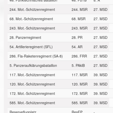
46. Funktechnisches Bataillon
46. FuTB
8. A
244. Mot.-Schützenregiment
244. MSR
27. MSD
68. Mot.-Schützenregiment
68. MSR
27. MSD
243. Mot.-Schützenregiment
243. MSR
27. MSD
28. Panzerregiment
28. PR
27. MSD
54. Artillerieregiment (SFL)
54. AR
27. MSD
286. Fla-Raketenregiment (SA-8)
286. FRR
27. MSD
5. Panzeraufklärungsbataillon
5. PAklB
27. MSD
117. Mot.-Schützenregiment
117. MSR
39. MSD
120. Mot.-Schützenregiment
120. MSR
39. MSD
172. Mot.-Schützenregiment
172. MSR
39. MSD
585. Mot.-Schützenregiment
585. MSR
39. MSD
Reserveflugplatz
ResFP
-