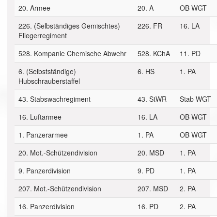
20. Armee
20. A
OB WGT
226. (Selbständiges Gemischtes)
226. FR
16. LA
Fliegerregiment
528. Kompanie Chemische Abwehr
528. KChA
11. PD
6. (Selbstständige)
6. HS
1. PA
Hubschrauberstaffel
43. Stabswachregiment
43. StWR
Stab WGT
16. Luftarmee
16. LA
OB WGT
1. Panzerarmee
1. PA
OB WGT
20. Mot.-Schützendivision
20. MSD
1. PA
9. Panzerdivision
9. PD
1. PA
207. Mot.-Schützendivision
207. MSD
2. PA
16. Panzerdivision
16. PD
2. PA