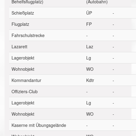
Behelfsflugplatz)
(Autobahn)
Schießplatz
ÜP
-
Flugplatz
FP
-
Fahrschulstrecke
-
-
Lazarett
Laz
-
Lagerobjekt
Lg
-
Wohnobjekt
WO
-
Kommandantur
Kdtr
-
Offiziers-Club
-
-
Lagerobjekt
Lg
-
Wohnobjekt
WO
-
Kaserne mit Übungsgelände
-
-