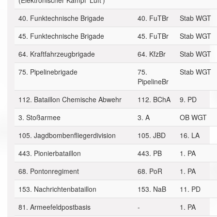
(Elektronischer Kampf 'Luft')
40. Funktechnische Brigade
40. FuTBr
Stab WGT
45. Funktechnische Brigade
45. FuTBr
Stab WGT
64. Kraftfahrzeugbrigade
64. KfzBr
Stab WGT
75. Pipelinebrigade
75.
Stab WGT
PipelineBr
112. Bataillon Chemische Abwehr
112. BChA
9. PD
3. Stoßarmee
3. A
OB WGT
105. Jagdbombenfliegerdivision
105. JBD
16. LA
443. Pionierbataillon
443. PB
1. PA
68. Pontonregiment
68. PoR
1. PA
153. Nachrichtenbataillon
153. NaB
11. PD
81. Armeefeldpostbasis
-
1. PA