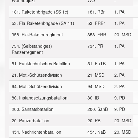
Wohnobjekt
WO
-
181. Raketenbrigade (SS 1c)
181. RBr
1. PA
53. Fla-Raketenbrigade (SA-11)
53. FRBr
1. PA
358. Fla-Raketenregiment
358. FRR
20. MSD
734. (Selbständiges)
734. PR
1. PA
Panzerregiment
51. Funktechnisches Bataillon
51. FuTB
1. PA
21. Mot.-Schützendivision
21. MSD
2. PA
94. Mot.-Schützendivision
94. MSD
2. PA
86. Instandsetzungsbataillon
86. IB
9. PD
200. Sanitätsbataillon
200. SanB
9. PD
20. Panzerbataillon
20. PB
20. MSD
454. Nachrichtenbataillon
454. NaB
20. MSD