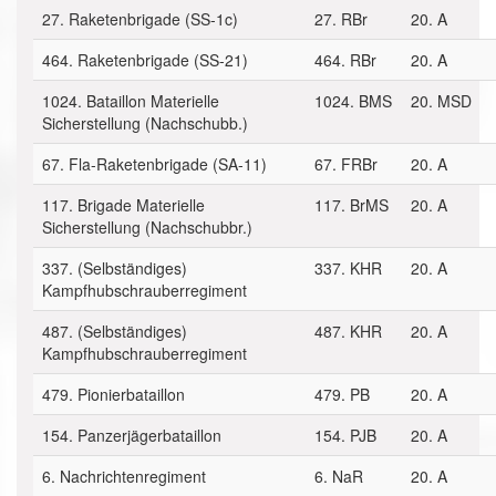
27. Raketenbrigade (SS-1c)
27. RBr
20. A
464. Raketenbrigade (SS-21)
464. RBr
20. A
1024. Bataillon Materielle
1024. BMS
20. MSD
Sicherstellung (Nachschubb.)
67. Fla-Raketenbrigade (SA-11)
67. FRBr
20. A
117. Brigade Materielle
117. BrMS
20. A
Sicherstellung (Nachschubbr.)
337. (Selbständiges)
337. KHR
20. A
Kampfhubschrauberregiment
487. (Selbständiges)
487. KHR
20. A
Kampfhubschrauberregiment
479. Pionierbataillon
479. PB
20. A
154. Panzerjägerbataillon
154. PJB
20. A
6. Nachrichtenregiment
6. NaR
20. A