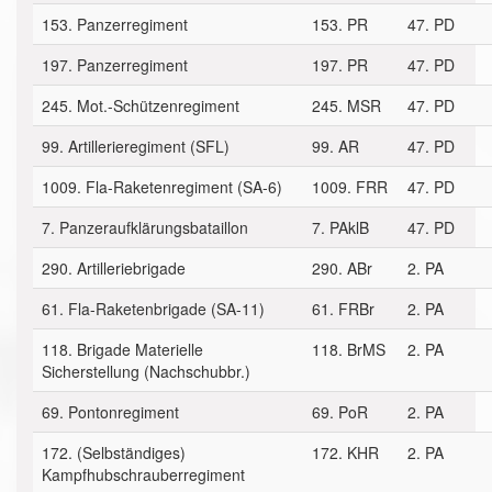
153. Panzerregiment
153. PR
47. PD
197. Panzerregiment
197. PR
47. PD
245. Mot.-Schützenregiment
245. MSR
47. PD
99. Artillerieregiment (SFL)
99. AR
47. PD
1009. Fla-Raketenregiment (SA-6)
1009. FRR
47. PD
7. Panzeraufklärungsbataillon
7. PAklB
47. PD
290. Artilleriebrigade
290. ABr
2. PA
61. Fla-Raketenbrigade (SA-11)
61. FRBr
2. PA
118. Brigade Materielle
118. BrMS
2. PA
Sicherstellung (Nachschubbr.)
69. Pontonregiment
69. PoR
2. PA
172. (Selbständiges)
172. KHR
2. PA
Kampfhubschrauberregiment