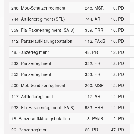
248. Mot.-Schützenregiment
248. MSR
10. PD
744. Artillerieregiment (SFL)
744. AR
10. PD
359. Fla-Raketenregiment (SA-8)
359. FRR
10. PD
112. Panzeraufklärungsbataillon
112. PAklB
10. PD
48. Panzerregiment
48. PR
12. PD
332. Panzerregiment
332. PR
12. PD
353. Panzerregiment
353. PR
12. PD
200. Mot.-Schützenregiment
200. MSR
12. PD
117. Artillerieregiment
117. AR
12. PD
933. Fla-Raketenregiment (SA-6)
933. FRR
12. PD
18. Panzeraufklärungsbataillon
18. PAklB
12. PD
26. Panzerregiment
26. PR
47. PD