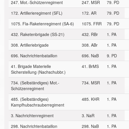
247. Mot.-Schützenregiment
247. MSR
79. PD
172. Artillerieregiment (SFL)
172. AR
79. PD
1075. Fla-Raketenregiment (SA-6)
1075. FRR
79. PD
432. Raketenbrigade (SS-21)
432. RBr
1. PA
308. Artilleriebrigade
308. ABr
1. PA
696. Nachrichtenbataillon
696. NaB
9. PD
41. Brigade Materielle
41. BrMS
1. PA
Sicherstellung (Nachschubbr.)
734. (Selbständiges) Mot.-
734. MSR
1. PA
Schützenregiment
485. (Selbständiges)
485. KHR
1. PA
Kampfhubschrauberregiment
3. Nachrichtenregiment
3. NaR
1. PA
298. Nachrichtenbataillon
298. NaB
1. PA