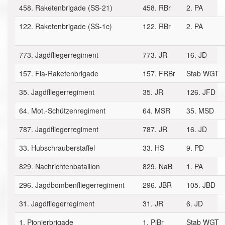
458. Raketenbrigade (SS-21)
458. RBr
2. PA
122. Raketenbrigade (SS-1c)
122. RBr
2. PA
773. Jagdfliegerregiment
773. JR
16. JD
157. Fla-Raketenbrigade
157. FRBr
Stab WGT
35. Jagdfliegerregiment
35. JR
126. JFD
64. Mot.-Schützenregiment
64. MSR
35. MSD
787. Jagdfliegerregiment
787. JR
16. JD
33. Hubschrauberstaffel
33. HS
9. PD
829. Nachrichtenbataillon
829. NaB
1. PA
296. Jagdbombenfliegerregiment
296. JBR
105. JBD
31. Jagdfliegerregiment
31. JR
6. JD
1. Pionierbrigade
1. PiBr
Stab WGT