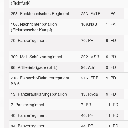
(Richtfunk)
253. Funktechnisches Regiment
253. FuTR
1. PA
106. Nachrichtenbataillon
106.NaB
1. PA
(Elektronischer Kampf)
70. Panzerregiment
70. PR
9. PD
302. Mot.-Schützenregiment
302. MSR
9. PD
96. Artilleriebrigade (SFL)
96. ABr
9. PD
216. Flabwehr-Raketenregiment
216. FRR
9. PD
SA-6
13. Panzeraufklärungsbataillon
13. PAklB
9. PD
7. Panzerregiment
7. PR
11. PD
40. Panzerregiment
40. PR
11. PD
44. Panzerregiment
44. PR
11. PD