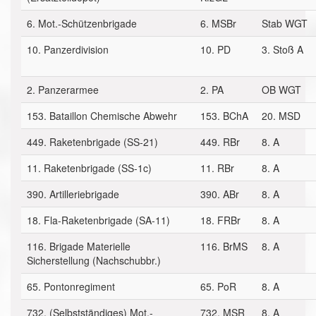
6. Mot.-Schützenbrigade
6. MSBr
Stab WGT
10. Panzerdivision
10. PD
3. Stoß A
2. Panzerarmee
2. PA
OB WGT
153. Bataillon Chemische Abwehr
153. BChA
20. MSD
449. Raketenbrigade (SS-21)
449. RBr
8. A
11. Raketenbrigade (SS-1c)
11. RBr
8. A
390. Artilleriebrigade
390. ABr
8. A
18. Fla-Raketenbrigade (SA-11)
18. FRBr
8. A
116. Brigade Materielle
116. BrMS
8. A
Sicherstellung (Nachschubbr.)
65. Pontonregiment
65. PoR
8. A
732. (Selbstständiges) Mot.-
732. MSR
8. A