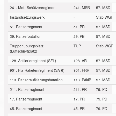
241. Mot.-Schützenregiment
241. MSR
57. MSD
Instandsetzungswerk
-
Stab WGT
51. Panzerregiment
51. PR
57. MSD
29. Panzerbataillon
29. PB
57. MSD
Truppenübungsplatz
TÜP
Stab WGT
(Luftschießplatz)
128. Artillerieregiment (SFL)
128. AR
57. MSD
901. Fla-Raketenregiment (SA-6)
901. FRR
57. MSD
113. Panzeraufklärungsbataillon
113. PAklB
57. MSD
211. Panzerregiment
211. PR
79. PD
17. Panzerregiment
17. PR
79. PD
45. Panzerregiment
45. PR
79. PD