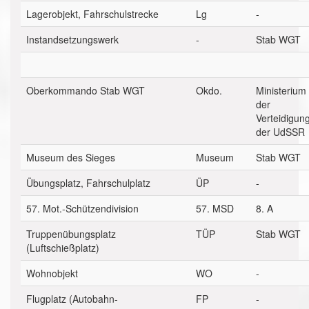
Lagerobjekt, Fahrschulstrecke
Lg
-
Instandsetzungswerk
-
Stab WGT
Oberkommando Stab WGT
Okdo.
Ministerium
der
Verteidigun
der UdSSR
Museum des Sieges
Museum
Stab WGT
Übungsplatz, Fahrschulplatz
ÜP
-
57. Mot.-Schützendivision
57. MSD
8. A
Truppenübungsplatz
TÜP
Stab WGT
(Luftschießplatz)
Wohnobjekt
WO
-
Flugplatz (Autobahn-
FP
-