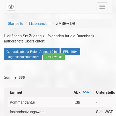
Toggle
navigati
Startseite
Listenansicht
ZMSBw-DB
Hier finden Sie Zugang zu folgenden für die Datenbank
aufbereitete Übersichten:
Generalstab der Roten Armee-1946
FPN-1994
Liegenschaftsnummern
ZMSBw-DB
Summe: 686
Einheit
Abk.
Unterstell
Kommandantur
Kdtr
-
Instandsetzungswerk
-
Stab WGT