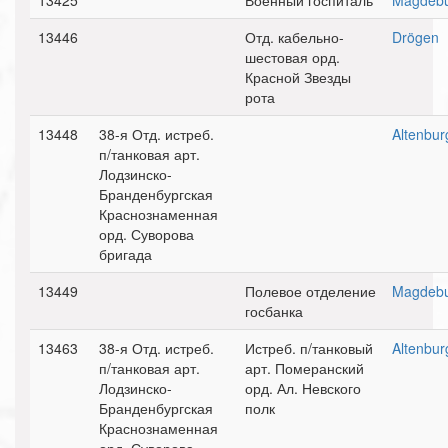
13425
Военный госпиталь
Magdeb
13446
Отд. кабельно-
Drögen
шестовая орд.
Красной Звезды
рота
13448
38-я Отд. истреб.
Altenbur
п/танковая арт.
Лодзинско-
Бранденбургская
Краснознаменная
орд. Суворова
бригада
13449
Полевое отделение
Magdeb
госбанка
13463
38-я Отд. истреб.
Истреб. п/танковый
Altenbur
п/танковая арт.
арт. Померанский
Лодзинско-
орд. Ал. Невского
Бранденбургская
полк
Краснознаменная