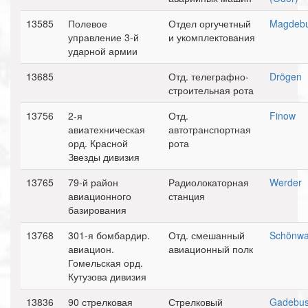
13585
Полевое
Отдел оргучетный
Magdeb
управление 3-й
и укомплектования
ударной армии
13685
Отд. телеграфно-
Drögen
строительная рота
13756
2-я
Отд.
Finow
авиатехническая
автотранспортная
орд. Красной
рота
Звезды дивизия
13765
79-й район
Радиолокаторная
Werder
авиационного
станция
базирования
13768
301-я бомбардир.
Отд. смешанный
Schönwa
авиацион.
авиационный полк
Гомельская орд.
Кутузова дивизия
13836
90 стрелковая
Стрелковый
Gadebu