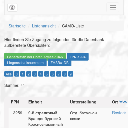
Toggle
navigati
Startseite
Listenansicht
CAMO-Liste
Hier finden Sie Zugang zu folgenden für die Datenbank
aufbereitete Übersichten:
Generalstab der Roten Armee-1946
FPN-1994
Liegenschaftsnummern
ZMSBw-DB
Alle
0
1
2
3
4
5
6
7
8
9
Summe: 41
FPN
Einheit
Unterstellung
Ort
13259
9-й стрелковый
Отд. батальон
Rostock
Бранденбургский
связи
Краснознаменный