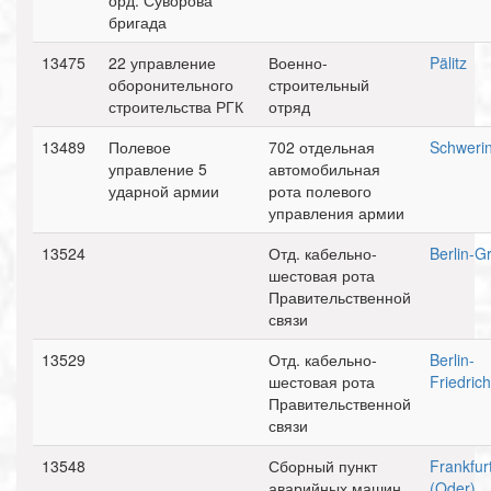
орд. Суворова
бригада
13475
22 управление
Военно-
Pälitz
оборонительного
строительный
строительства РГК
отряд
13489
Полевое
702 отдельная
Schweri
управление 5
автомобильная
ударной армии
рота полевого
управления армии
13524
Отд. кабельно-
Berlin-G
шестовая рота
Правительственной
связи
13529
Отд. кабельно-
Berlin-
шестовая рота
Friedric
Правительственной
связи
13548
Сборный пункт
Frankfur
аварийных машин
(Oder)