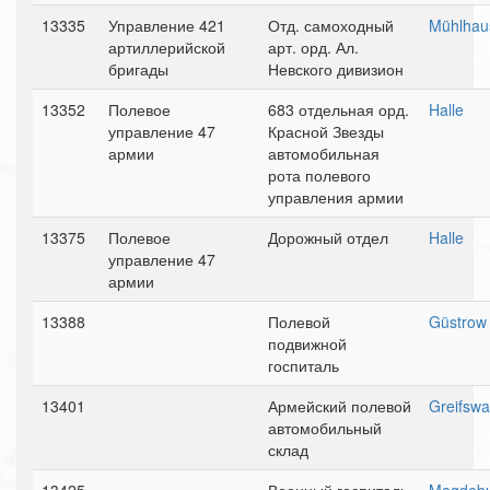
13335
Управление 421
Отд. самоходный
Mühlhau
артиллерийской
арт. орд. Ал.
бригады
Невского дивизион
13352
Полевое
683 отдельная орд.
Halle
управление 47
Красной Звезды
армии
автомобильная
рота полевого
управления армии
13375
Полевое
Дорожный отдел
Halle
управление 47
армии
13388
Полевой
Güstrow
подвижной
госпиталь
13401
Армейский полевой
Greifswa
автомобильный
склад