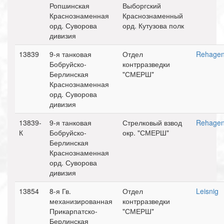
Ропшинская
Выборгский
Краснознаменная
Краснознаменный
орд. Суворова
орд. Кутузова полк
дивизия
13839
9-я танковая
Отдел
Rehage
Бобруйско-
контрразведки
Берлинская
"СМЕРШ"
Краснознаменная
орд. Суворова
дивизия
13839-
9-я танковая
Стрелковый взвод
Rehage
К
Бобруйско-
окр. "СМЕРШ"
Берлинская
Краснознаменная
орд. Суворова
дивизия
13854
8-я Гв.
Отдел
Leisnig
механизированная
контрразведки
Прикарпатско-
"СМЕРШ"
Берлинская