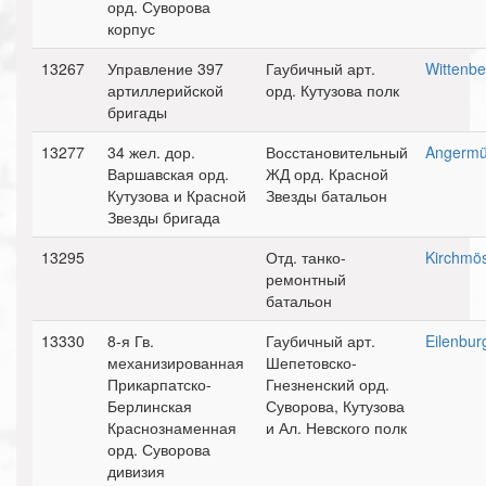
орд. Суворова
корпус
13267
Управление 397
Гаубичный арт.
Wittenbe
артиллерийской
орд. Кутузова полк
бригады
13277
34 жел. дор.
Восстановительный
Angerm
Варшавская орд.
ЖД орд. Красной
Кутузова и Красной
Звезды батальон
Звезды бригада
13295
Отд. танко-
Kirchmö
ремонтный
батальон
13330
8-я Гв.
Гаубичный арт.
Eilenbur
механизированная
Шепетовско-
Прикарпатско-
Гнезненский орд.
Берлинская
Суворова, Кутузова
Краснознаменная
и Ал. Невского полк
орд. Суворова
дивизия