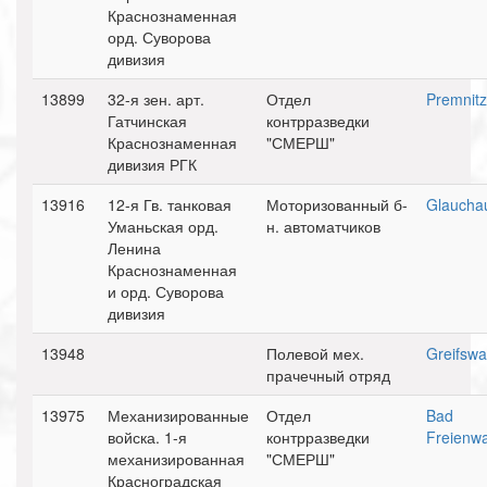
Краснознаменная
орд. Суворова
дивизия
13899
32-я зен. арт.
Отдел
Premnitz
Гатчинская
контрразведки
Краснознаменная
"СМЕРШ"
дивизия РГК
13916
12-я Гв. танковая
Моторизованный б-
Glaucha
Уманьская орд.
н. автоматчиков
Ленина
Краснознаменная
и орд. Суворова
дивизия
13948
Полевой мех.
Greifswa
прачечный отряд
13975
Механизированные
Отдел
Bad
войска. 1-я
контрразведки
Freienw
механизированная
"СМЕРШ"
Красноградская