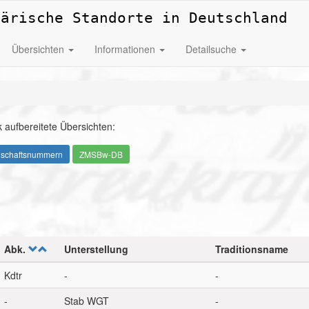
tärische Standorte in Deutschland
Übersichten
Informationen
Detailsuche
 aufbereitete Übersichten:
nschaftsnummern
ZMSBw-DB
Abk.
Unterstellung
Traditionsname
Kdtr
-
-
-
Stab WGT
-