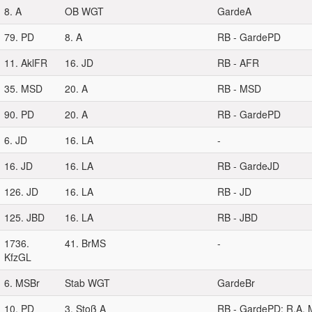
8. A
OB WGT
GardeA
79. PD
8. A
RB - GardePD
11. AklFR
16. JD
RB - AFR
35. MSD
20. A
RB - MSD
90. PD
20. A
RB - GardePD
6. JD
16. LA
-
16. JD
16. LA
RB - GardeJD
126. JD
16. LA
RB - JD
125. JBD
16. LA
RB - JBD
1736.
41. BrMS
-
KfzGL
6. MSBr
Stab WGT
GardeBr
10. PD
3. Stoß A
RB - GardePD; R.A. 