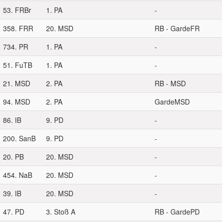
53. FRBr
1. PA
-
358. FRR
20. MSD
RB - GardeFR
734. PR
1. PA
-
51. FuTB
1. PA
-
21. MSD
2. PA
RB - MSD
94. MSD
2. PA
GardeMSD
86. IB
9. PD
-
200. SanB
9. PD
-
20. PB
20. MSD
-
454. NaB
20. MSD
-
39. IB
20. MSD
-
47. PD
3. Stoß A
RB - GardePD