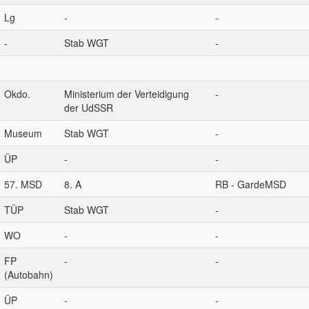
Lg
-
-
-
Stab WGT
-
Okdo.
Ministerium der Verteidigung
-
der UdSSR
Museum
Stab WGT
-
ÜP
-
-
57. MSD
8. A
RB - GardeMSD
TÜP
Stab WGT
-
WO
-
-
FP
-
-
(Autobahn)
ÜP
-
-