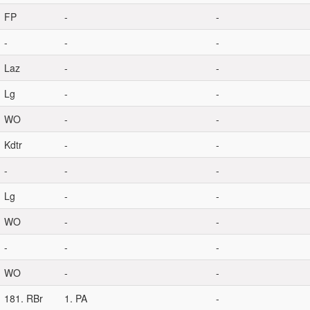
FP
-
-
-
-
-
Laz
-
-
Lg
-
-
WO
-
-
Kdtr
-
-
-
-
-
Lg
-
-
WO
-
-
-
-
-
WO
-
-
181. RBr
1. PA
-