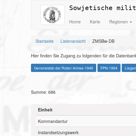
Sowjetische mili
Home
Karte
Regionen
Startseite
Listenansicht
ZMSBw-DB
Hier finden Sie Zugang zu folgenden für die Datenbank
Generalstab der Roten Armee-1946
FPN-1994
Liege
Summe: 686
Einheit
Kommandantur
Instandsetzungswerk