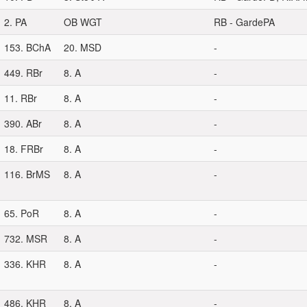
2. PA
OB WGT
RB - GardePA
153. BChA
20. MSD
-
449. RBr
8. A
-
11. RBr
8. A
-
390. ABr
8. A
-
18. FRBr
8. A
-
116. BrMS
8. A
-
65. PoR
8. A
-
732. MSR
8. A
-
336. KHR
8. A
-
486. KHR
8. A
-