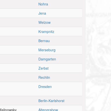
Nohra
Jena
Welzow
Krampnitz
Bernau
Merseburg
Damgarten
Zerbst
Rechlin
Dresden
Berlin-Karlshorst
Malinowsky
Altengrabow