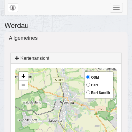
Toggle
navigati
Werdau
Allgemeines
Kartenansicht
+
OSM
−
Esri
Esri Satellit