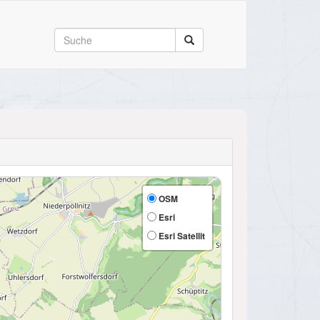
OSM
Esri
Esri Satellit