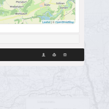
Leaflet
| ©
OpenStreetMap