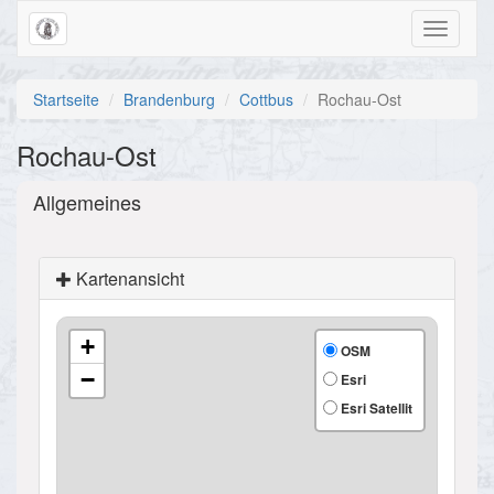
Toggle
navigati
Startseite
Brandenburg
Cottbus
Rochau-Ost
Rochau-Ost
Allgemeines
Kartenansicht
+
OSM
−
Esri
Esri Satellit