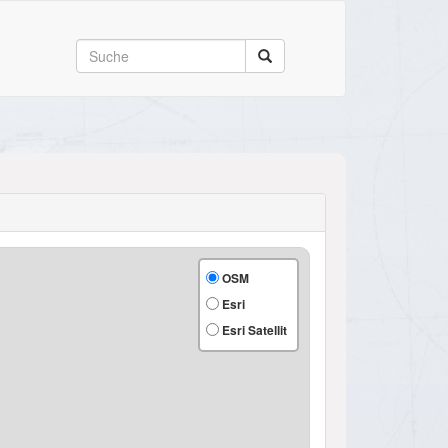
OSM
Esri
Esri Satellit