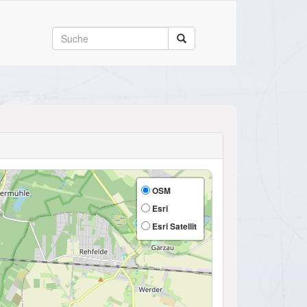
OSM
Esri
Esri Satellit