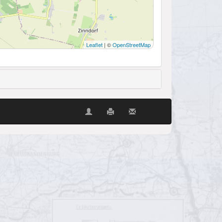
Leaflet
| ©
OpenStreetMap